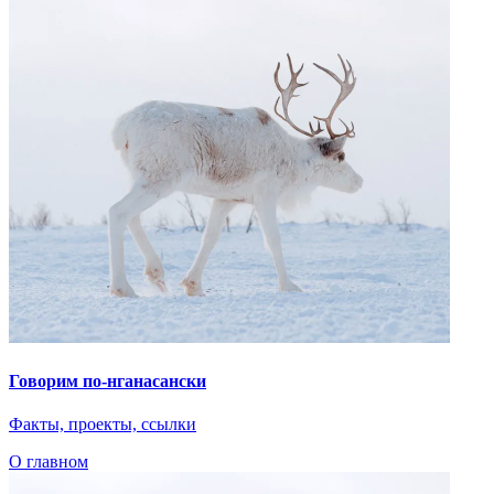
Говорим по-нганасански
Факты, проекты, ссылки
О главном