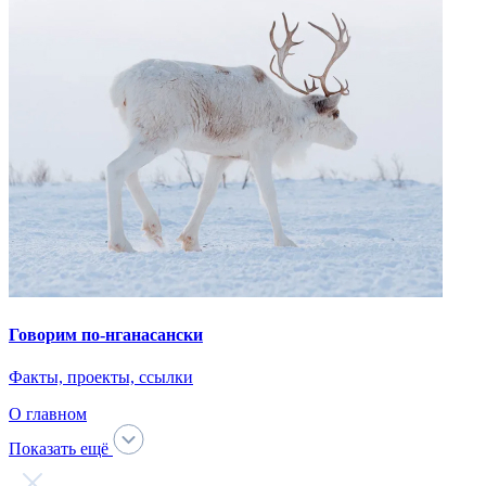
Говорим по-нганасански
Факты, проекты, ссылки
О главном
Показать ещё