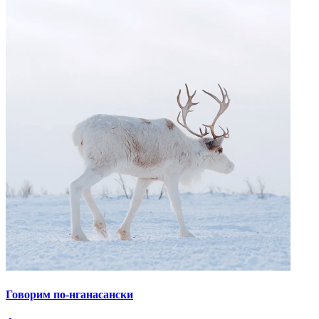
Говорим по-нганасански
Факты, проекты, ссылки