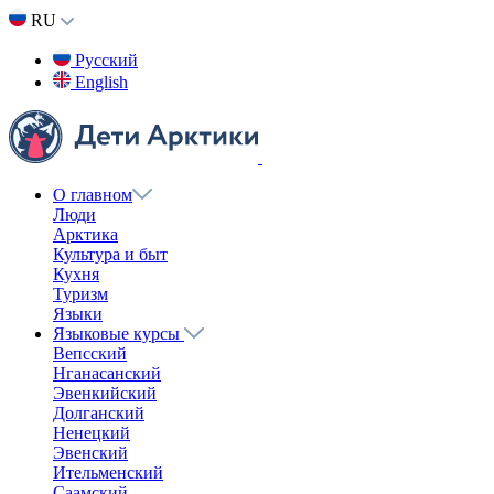
RU
Русский
English
О главном
Люди
Арктика
Культура и быт
Кухня
Туризм
Языки
Языковые курсы
Вепсский
Нганасанский
Эвенкийский
Долганский
Ненецкий
Эвенский
Ительменский
Саамский