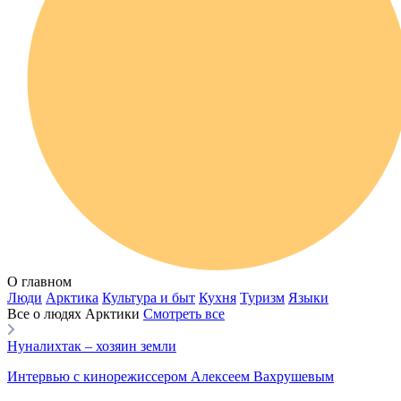
О главном
Люди
Арктика
Культура и быт
Кухня
Туризм
Языки
Все о людях Арктики
Смотреть все
Нуналихтак – хозяин земли
Интервью с кинорежиссером Алексеем Вахрушевым