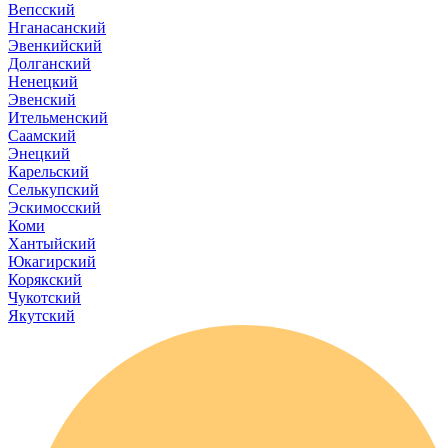
Вепсский
Нганасанский
Эвенкийский
Долганский
Ненецкий
Эвенский
Ительменский
Саамский
Энецкий
Карельский
Селькупский
Эскимосский
Коми
Хантыйский
Юкагирский
Корякский
Чукотский
Якутский