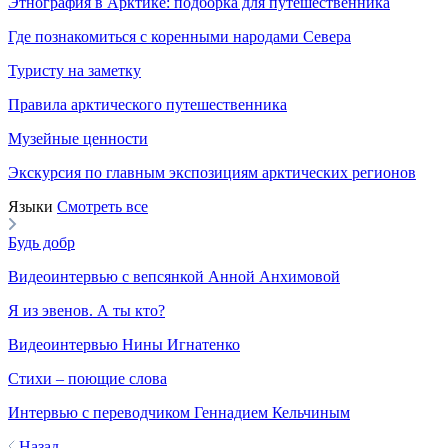
Этнография в Арктике: подборка для путешественника
Где познакомиться с коренными народами Севера
Туристу на заметку
Правила арктического путешественника
Музейные ценности
Экскурсия по главным экспозициям арктических регионов
Языки
Смотреть все
Будь добр
Видеоинтервью с вепсянкой Анной Анхимовой
Я из эвенов. А ты кто?
Видеоинтервью Нины Игнатенко
Стихи – поющие слова
Интервью с переводчиком Геннадием Кельчиным
Назад