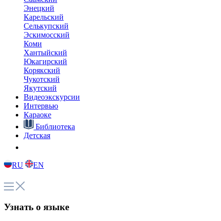
Энецкий
Карельский
Селькупский
Эскимосский
Коми
Хантыйский
Юкагирский
Корякский
Чукотский
Якутский
Видеоэкскурсии
Интервью
Караоке
Библиотека
Детская
RU
EN
Узнать о языке