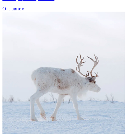
Добавить файл
file_name
.pdf, 105 Мб
Я согласен на обработку
персональных данных
Очистить
Загрузка прошла успешно!
Предоставленные материалы были направлены на
модерацию.
Нам необходимо некоторое время, чтобы убедиться в том, что
публикация издания в открытом доступе не нарушит
авторских прав правообладателей.
Ок