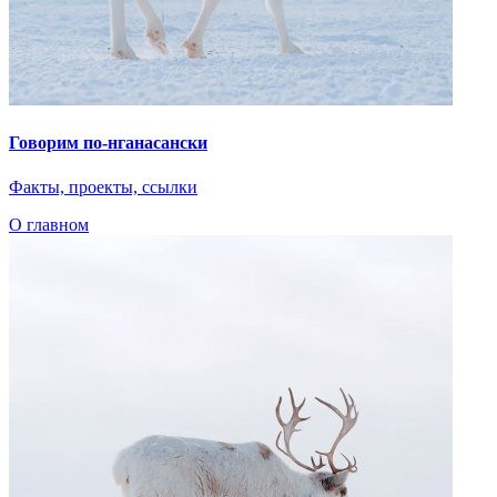
Говорим по-нганасански
Факты, проекты, ссылки
О главном