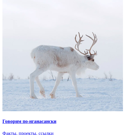
Предложить книгу
С вашей помощью библиотека портала может стать обширнее!
Если у вас есть книга, которую вы хотели бы разместить на
сайте, вы можете предложить ее для публикации.
Обратите внимание, что все материалы публикуются на
основании открытой лицензии и будут доступны для всех
пользователей. Опубликованы могут быть только те
материалы, которые не нарушают авторских прав
правообладателей.
Название книги
Автор книги
Комментарий
Email