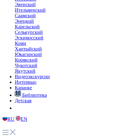
народов Севера. Интерактивный урок в конце ролика
поможет вам запомнить несколько полезных выражений и
закрепить произношение.
Наверх
О главном
Языковые курсы
Видеоэкскурсии
Караоке
Интервью
Библиотека
Путешествие в Арктику
Детская