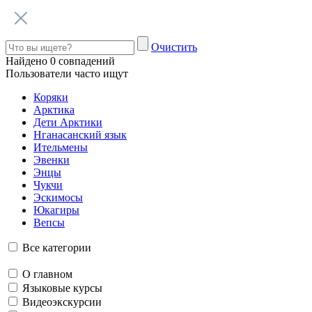
Говорим по-нганасански