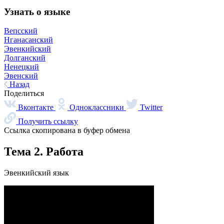
При поддержке
© 2023 Автономная некоммерческая организация
«Центр
«Арктические инициативы»
Сделано в
PressPass
Очистить
Найдено
0
совпадений
Пользователи часто ищут
Коряки