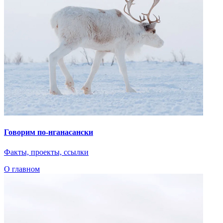
Говорим по-нганасански
Факты, проекты, ссылки
О главном