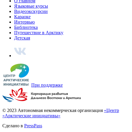
Говорим по-нганасански
Факты, проекты, ссылки
О главном