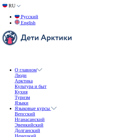
Назад
Поделиться
Вконтакте
Одноклассники
Twitter
Получить ссылку
Ссылка скопирована в буфер обмена
Тема 2. Работа
Эвенкийский язык
Во второй серии языковых курсов поговорим о работе.
Наталья Ушницкая рассказывает о работе в институте
гуманитарных исследований и проблем малочисленных