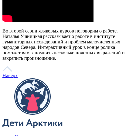
Арктика
Дети Арктики
Нганасанский язык
Ительмены
Эвенки
Энцы
Чукчи
Эскимосы
Юкагиры
Вепсы
Все категории
О главном
Языковые курсы
Видеоэкскурсии
Библиотека
По вашему запросу ничего не найдено