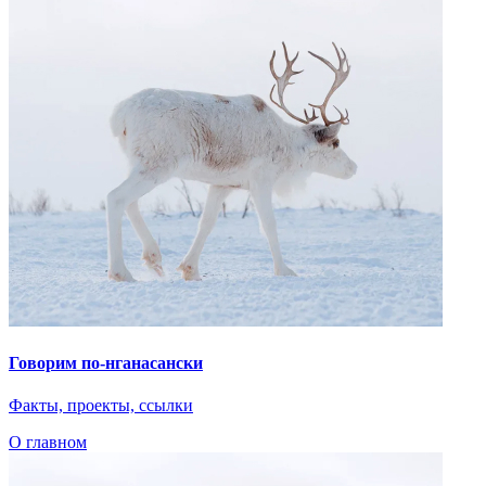
Говорим по-нганасански
Факты, проекты, ссылки
О главном
Показать ещё