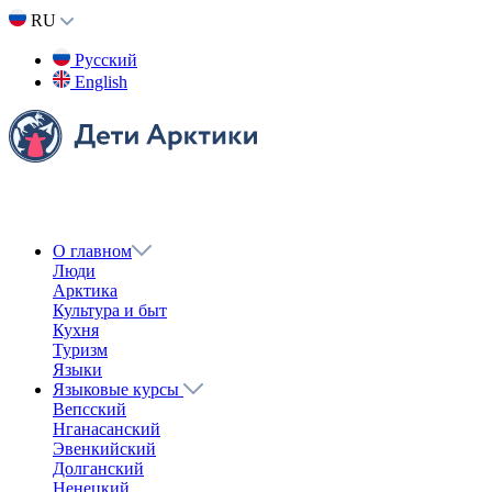
Назад
Поделиться
Вконтакте
Одноклассники
Twitter
Получить ссылку
Ссылка скопирована в буфер обмена
Считаем вместе
Карельский язык
Языковой видеокурс на карельском языке.