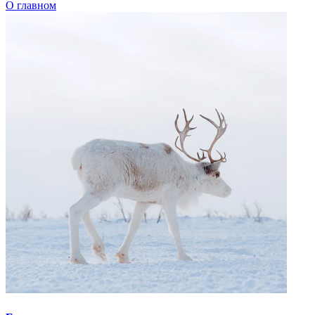
Говорим по-нганасански
Факты, проекты, ссылки
О главном