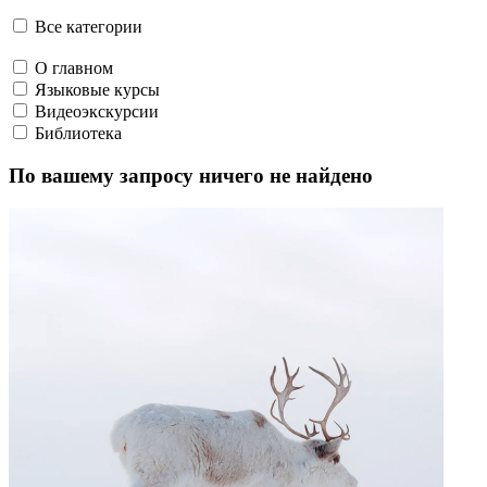
Говорим по-нганасански
Факты, проекты, ссылки
О главном