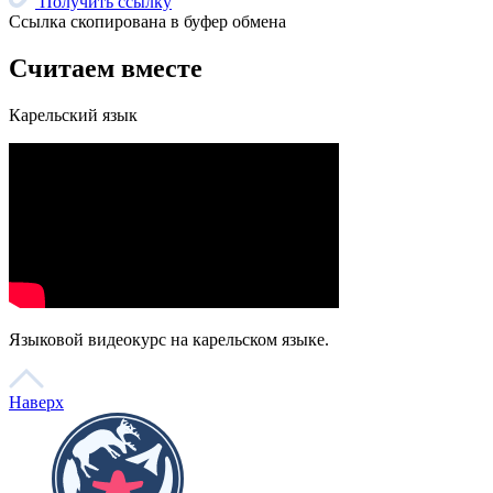
При поддержке
© 2023 Автономная некоммерческая организация
«Центр
«Арктические инициативы»
Сделано в
PressPass
Очистить
Найдено
0
совпадений
Пользователи часто ищут
Коряки
Арктика
Дети Арктики
Нганасанский язык
Ительмены
Эвенки