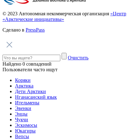
Говорим по-нганасански
Факты, проекты, ссылки
О главном