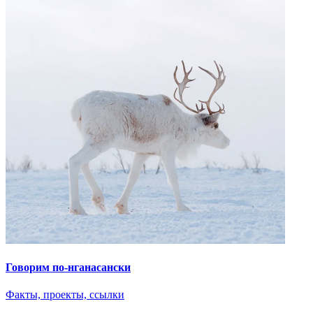
Говорим по-нганасански
Факты, проекты, ссылки
О главном