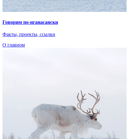
С вашей помощью библиотека портала может стать обширнее!
Если у вас есть книга, которую вы хотели бы разместить на
сайте, вы можете предложить ее для публикации.
Обратите внимание, что все материалы публикуются на
основании открытой лицензии и будут доступны для всех
пользователей. Опубликованы могут быть только те
материалы, которые не нарушают авторских прав
правообладателей.
Название книги
Автор книги
Комментарий
Email
Добавить файл
file_name
.pdf, 105 Мб