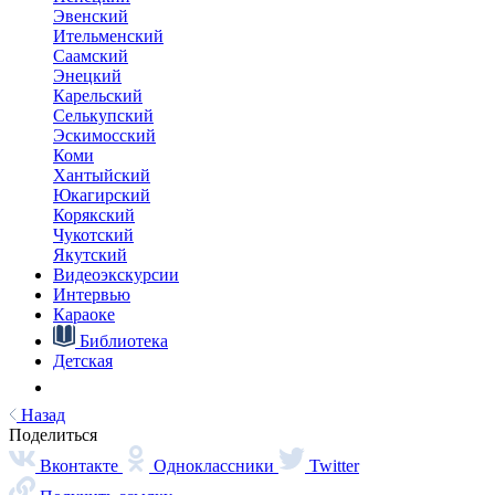
Наверх
О главном
Языковые курсы
Видеоэкскурсии
Караоке
Интервью
Библиотека
Путешествие в Арктику
Детская