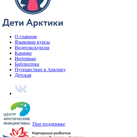
Энцы
Чукчи
Эскимосы
Юкагиры
Вепсы
Все категории
О главном
Языковые курсы
Видеоэкскурсии
Библиотека
По вашему запросу ничего не найдено