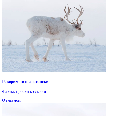
Говорим по-нганасански
Факты, проекты, ссылки
О главном