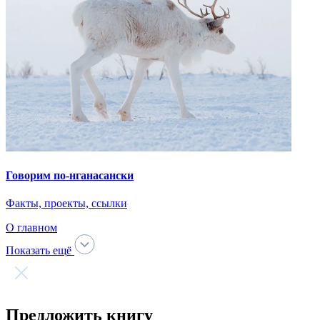
Предложить книгу
С вашей помощью библиотека портала может стать обширнее!
Если у вас есть книга, которую вы хотели бы разместить на
сайте, вы можете предложить ее для публикации.
Обратите внимание, что все материалы публикуются на
основании открытой лицензии и будут доступны для всех
пользователей. Опубликованы могут быть только те
материалы, которые не нарушают авторских прав
правообладателей.
Название книги
Автор книги
Комментарий
Email