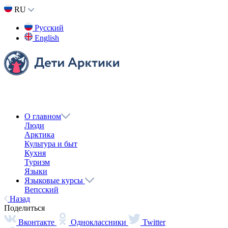
Назад
Поделиться
Вконтакте
Одноклассники
Twitter
Получить ссылку
Ссылка скопирована в буфер обмена
Тема 1. Знакомство
Хантыйский язык
С культурой и языком народа ханты нас знакомит Валентин
Вальгамов – работник сферы искусств, артист и музыкант. В
первом выпуске Валентин рассказывает о своей семье, работе