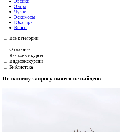
Говорим по-нганасански
Факты, проекты, ссылки
О главном