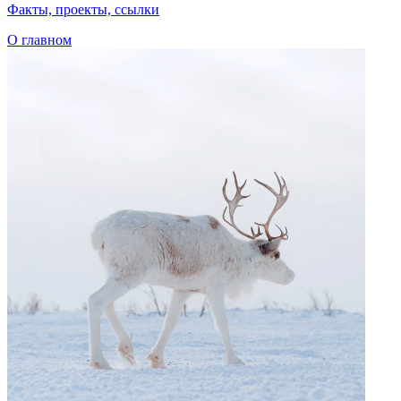
Говорим по-нганасански
Факты, проекты, ссылки
О главном