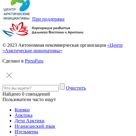
Арктика
Дети Арктики
Нганасанский язык
Ительмены
Эвенки
Энцы
Чукчи
Эскимосы
Юкагиры
Вепсы
Все категории
О главном
Языковые курсы
Видеоэкскурсии
Библиотека
По вашему запросу ничего не найдено