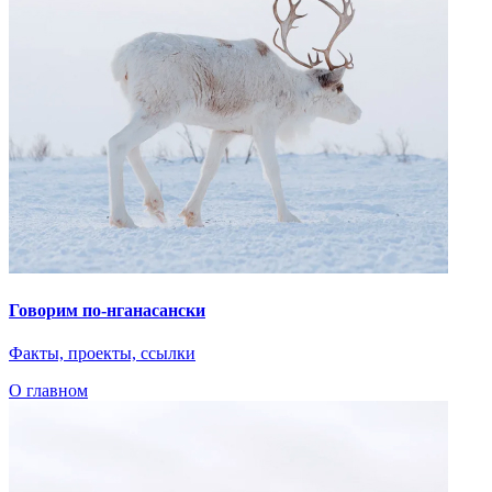
Говорим по-нганасански