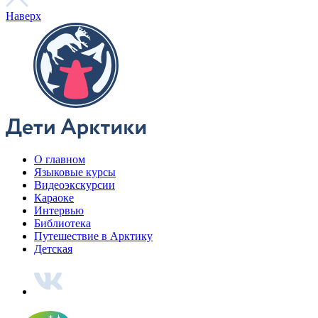
При поддержке
© 2023 Автономная некоммерческая организация
«Центр
«Арктические инициативы»
Сделано в
PressPass
Очистить
Найдено
0
совпадений
Пользователи часто ищут
Коряки