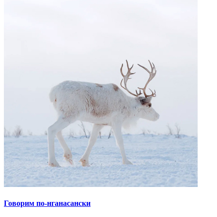
Говорим по-нганасански
Факты, проекты, ссылки
О главном