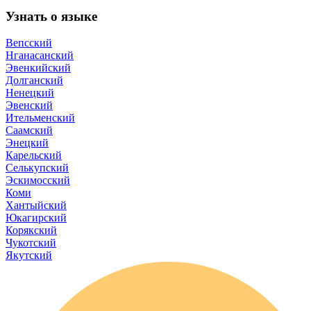
При поддержке
© 2023 Автономная некоммерческая организация
«Центр
«Арктические инициативы»
Сделано в
PressPass
Очистить
Найдено
0
совпадений
Пользователи часто ищут
Коряки
Арктика
Дети Арктики