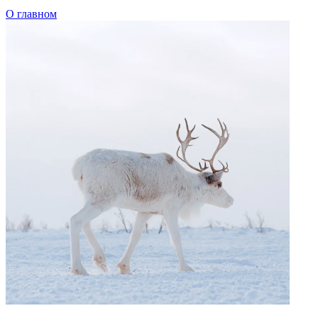
Говорим по-нганасански
Факты, проекты, ссылки
О главном