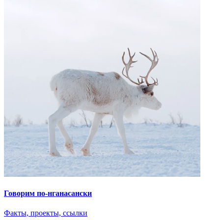
Говорим по-нганасански
Факты, проекты, ссылки
О главном