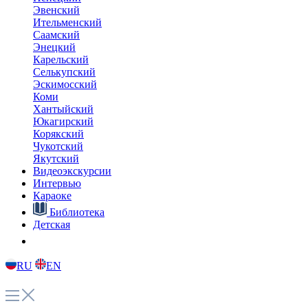
материал. В студии – Никита Филиппов.
Наверх
О главном
Языковые курсы
Видеоэкскурсии
Караоке
Интервью
Библиотека
Путешествие в Арктику
Детская