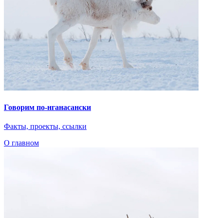
file_name
.pdf, 105 Мб
Я согласен на обработку
персональных данных
Очистить
Загрузка прошла успешно!
Предоставленные материалы были направлены на
модерацию.
Нам необходимо некоторое время, чтобы убедиться в том, что
публикация издания в открытом доступе не нарушит
авторских прав правообладателей.
Ок