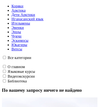
Говорим по-нганасански
Факты, проекты, ссылки
О главном