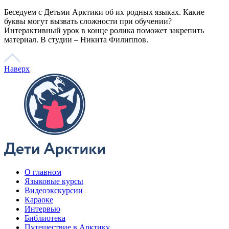
Говорим по-нганасански
Факты, проекты, ссылки