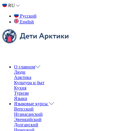
Назад
Поделиться
Вконтакте
Одноклассники
Twitter
Получить ссылку
Ссылка скопирована в буфер обмена
Родной язык
Коми язык
Беседуем с Детьми Арктики об их родных языках. Какие
буквы могут вызвать сложности при обучении?
Интерактивный урок в конце ролика поможет закрепить