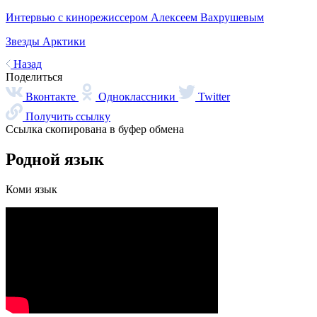
Говорим по-нганасански
Факты, проекты, ссылки
О главном