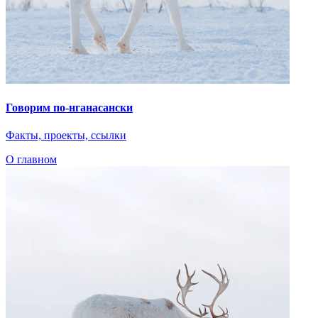
Предложить книгу
С вашей помощью библиотека портала может стать обширнее!
Если у вас есть книга, которую вы хотели бы разместить на
сайте, вы можете предложить ее для публикации.
Обратите внимание, что все материалы публикуются на
основании открытой лицензии и будут доступны для всех
пользователей. Опубликованы могут быть только те
материалы, которые не нарушают авторских прав
правообладателей.
Название книги
Автор книги
Комментарий
Email
Добавить файл