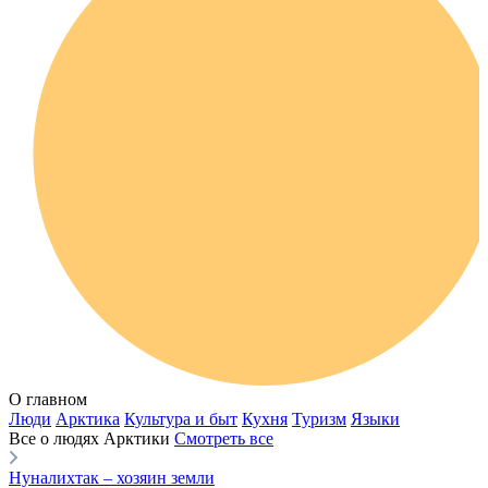
Нганасанский язык
Ительмены
Эвенки
Энцы
Чукчи
Эскимосы
Юкагиры
Вепсы
Все категории
О главном
Языковые курсы
Видеоэкскурсии
Библиотека
По вашему запросу ничего не найдено