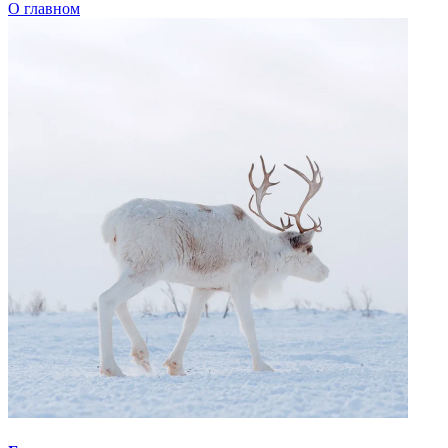
Говорим по-нганасански
Факты, проекты, ссылки
О главном