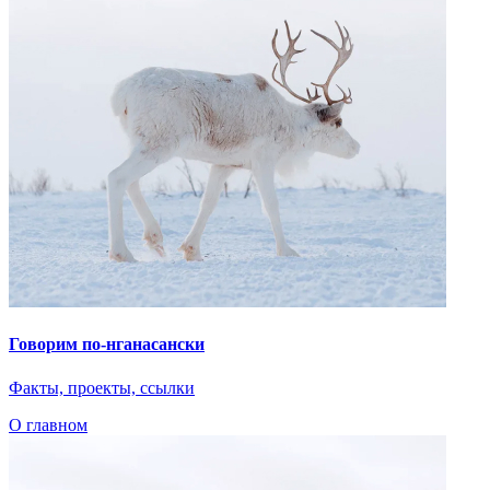
Говорим по-нганасански
Факты, проекты, ссылки
О главном