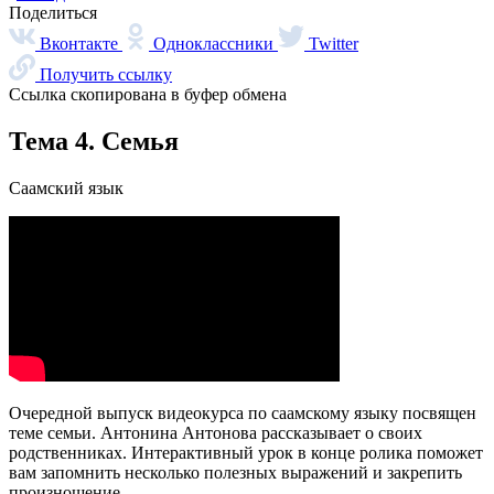
Дети Арктики
Нганасанский язык
Ительмены
Эвенки
Энцы
Чукчи
Эскимосы
Юкагиры
Вепсы
Все категории
О главном
Языковые курсы
Видеоэкскурсии
Библиотека
По вашему запросу ничего не найдено