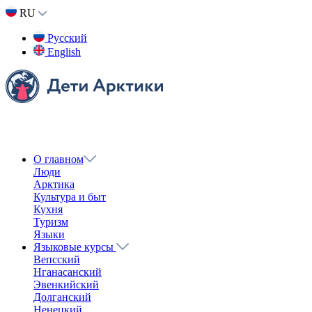
Назад
Поделиться
Вконтакте
Одноклассники
Twitter
Получить ссылку
Ссылка скопирована в буфер обмена
Тема 4. Семья
Саамский язык
Очередной выпуск видеокурса по саамскому языку посвящен
теме семьи. Антонина Антонова рассказывает о своих
родственниках. Интерактивный урок в конце ролика поможет