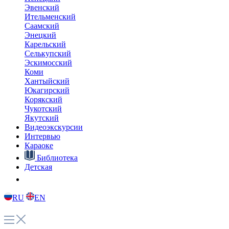
вам запомнить несколько полезных выражений и закрепить
произношение.
Наверх
О главном
Языковые курсы
Видеоэкскурсии
Караоке
Интервью
Библиотека
Путешествие в Арктику
Детская