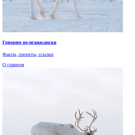
Предложить книгу
С вашей помощью библиотека портала может стать обширнее!
Если у вас есть книга, которую вы хотели бы разместить на
сайте, вы можете предложить ее для публикации.
Обратите внимание, что все материалы публикуются на
основании открытой лицензии и будут доступны для всех
пользователей. Опубликованы могут быть только те
материалы, которые не нарушают авторских прав
правообладателей.
Название книги
Автор книги
Комментарий
Email