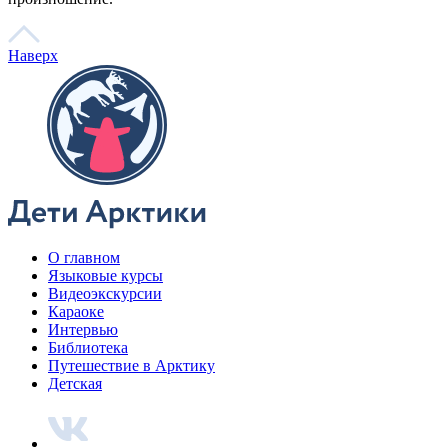
Говорим по-нганасански
Факты, проекты, ссылки
О главном