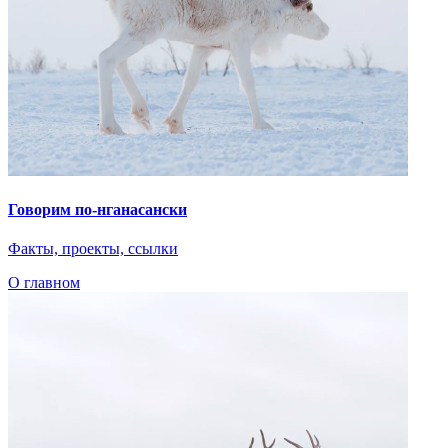
Добавить файл
file_name
.pdf, 105 Мб
Я согласен на обработку
персональных данных
Очистить
Загрузка прошла успешно!
Предоставленные материалы были направлены на
модерацию.
Нам необходимо некоторое время, чтобы убедиться в том, что
публикация издания в открытом доступе не нарушит
авторских прав правообладателей.
Ок