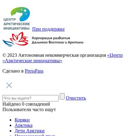
Говорим по-нганасански
Факты, проекты, ссылки