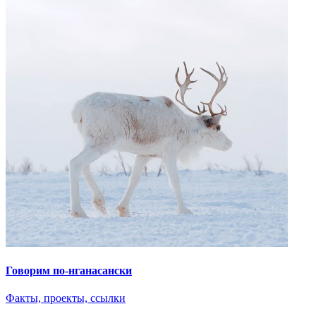
Говорим по-нганасански
Факты, проекты, ссылки
О главном