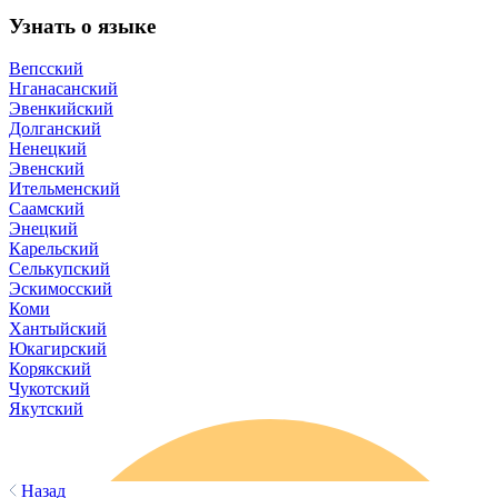
При поддержке
© 2023 Автономная некоммерческая организация
«Центр
«Арктические инициативы»
Сделано в
PressPass
Очистить
Найдено
0
совпадений
Пользователи часто ищут
Коряки
Арктика