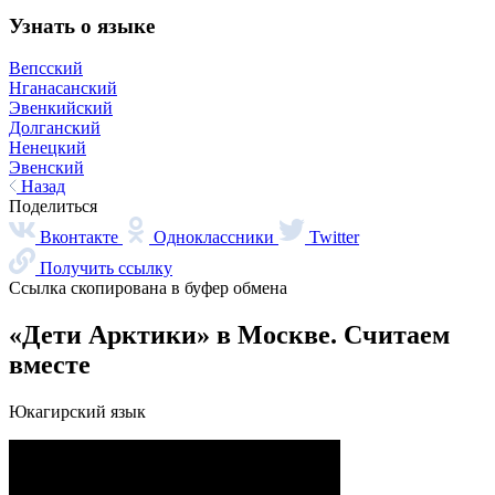
При поддержке
© 2023 Автономная некоммерческая организация
«Центр
«Арктические инициативы»
Сделано в
PressPass
Очистить
Найдено
0
совпадений
Пользователи часто ищут
Коряки
Арктика