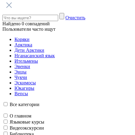
Говорим по-нганасански