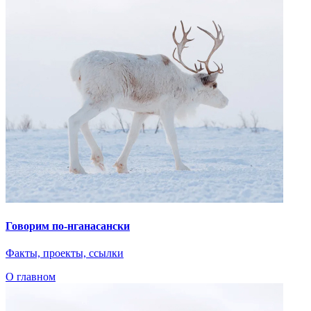
Говорим по-нганасански
Факты, проекты, ссылки
О главном
Показать ещё