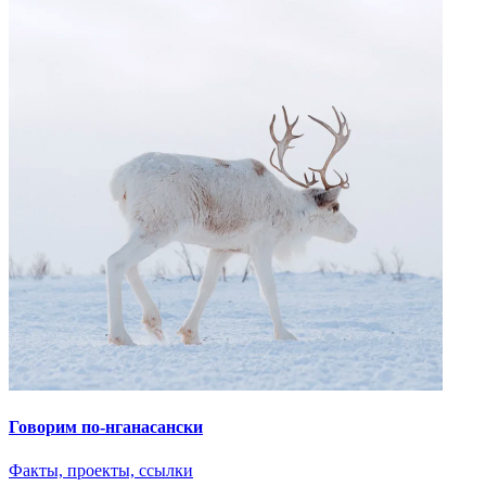
Предложить книгу
С вашей помощью библиотека портала может стать обширнее!
Если у вас есть книга, которую вы хотели бы разместить на
сайте, вы можете предложить ее для публикации.
Обратите внимание, что все материалы публикуются на
основании открытой лицензии и будут доступны для всех
пользователей. Опубликованы могут быть только те
материалы, которые не нарушают авторских прав
правообладателей.
Название книги
Автор книги
Комментарий
Email