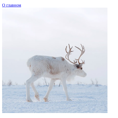
Добавить файл
file_name
.pdf, 105 Мб
Я согласен на обработку
персональных данных
Очистить
Загрузка прошла успешно!
Предоставленные материалы были направлены на
модерацию.
Нам необходимо некоторое время, чтобы убедиться в том, что
публикация издания в открытом доступе не нарушит
авторских прав правообладателей.
Ок