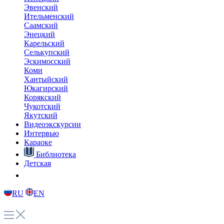
ролика поможет закрепить материал. В студии – Кюнней
Павлова.
Наверх
О главном
Языковые курсы
Видеоэкскурсии
Караоке
Интервью
Библиотека
Путешествие в Арктику
Детская