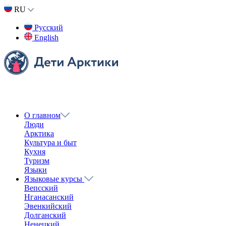
Назад
Поделиться
Вконтакте
Одноклассники
Twitter
Получить ссылку
Ссылка скопирована в буфер обмена
«Дети Арктики» в Москве. Считаем
вместе
Юкагирский язык
Учимся считать до 10 на разных языках Севера. Слушайте,
повторяйте и запоминайте! Интерактивный урок в конце