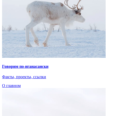
Говорим по-нганасански
Факты, проекты, ссылки
О главном