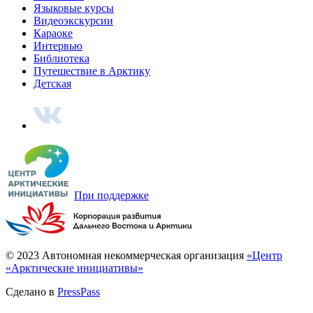
Говорим по-нганасански
Факты, проекты, ссылки
О главном