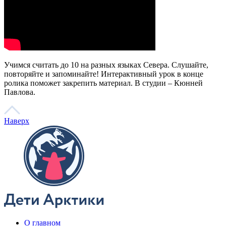
Дети Арктики
Нганасанский язык
Ительмены
Эвенки
Энцы
Чукчи
Эскимосы
Юкагиры
Вепсы
Все категории
О главном
Языковые курсы
Видеоэкскурсии
Библиотека
По вашему запросу ничего не найдено