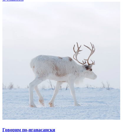
Говорим по-нганасански
Факты, проекты, ссылки
О главном