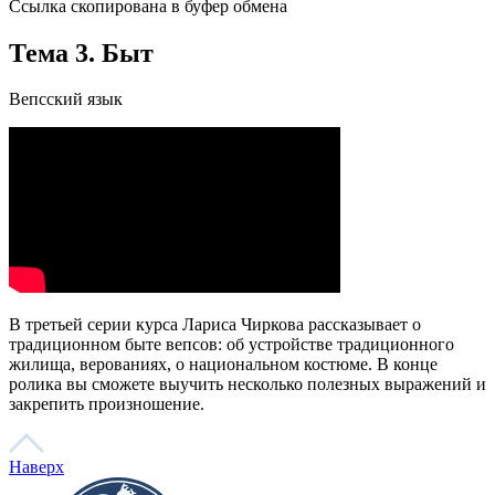
При поддержке
© 2023 Автономная некоммерческая организация
«Центр
«Арктические инициативы»
Сделано в
PressPass
Очистить
Найдено
0
совпадений
Пользователи часто ищут
Коряки
Арктика