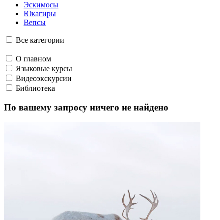
Говорим по-нганасански
Факты, проекты, ссылки