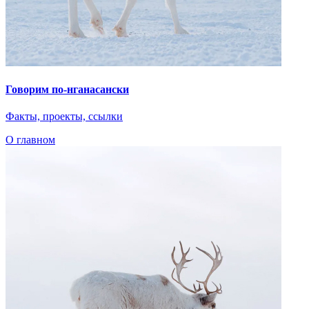
Предложить книгу
С вашей помощью библиотека портала может стать обширнее!
Если у вас есть книга, которую вы хотели бы разместить на
сайте, вы можете предложить ее для публикации.
Обратите внимание, что все материалы публикуются на
основании открытой лицензии и будут доступны для всех
пользователей. Опубликованы могут быть только те
материалы, которые не нарушают авторских прав
правообладателей.
Название книги
Автор книги
Комментарий
Email