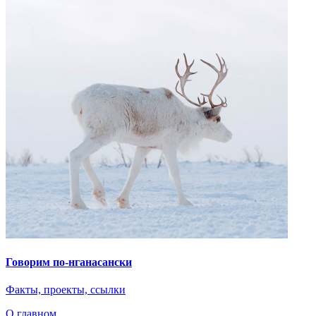
Говорим по-нганасански
Факты, проекты, ссылки
О главном