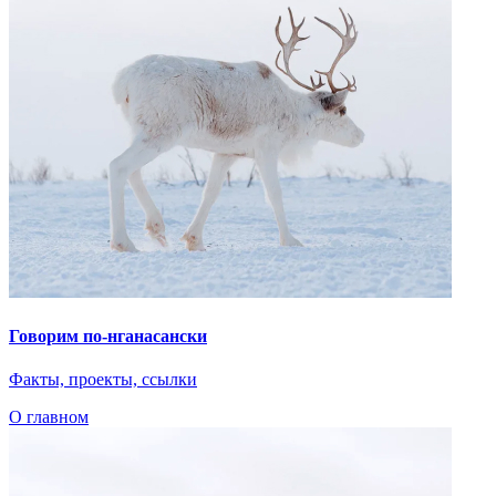
Говорим по-нганасански
Факты, проекты, ссылки
О главном