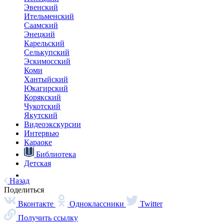
ролика вы сможете выучить несколько полезных выражений и
закрепить произношение.
Наверх
О главном
Языковые курсы
Видеоэкскурсии
Караоке
Интервью
Библиотека
Путешествие в Арктику
Детская