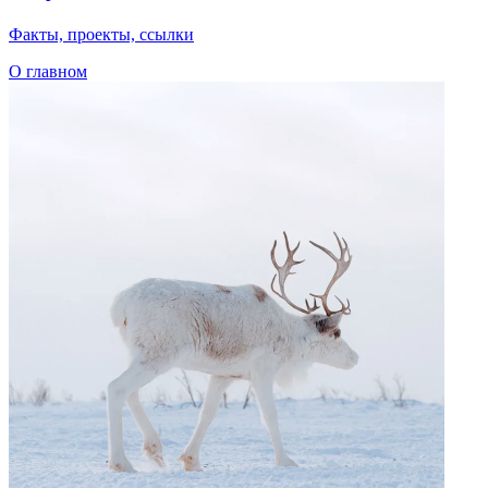
Говорим по-нганасански
Факты, проекты, ссылки
О главном