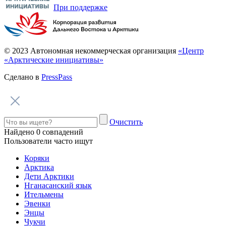
Говорим по-нганасански
Факты, проекты, ссылки
О главном