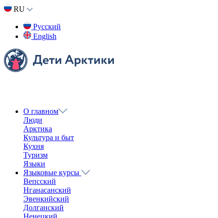
Назад
Поделиться
Вконтакте
Одноклассники
Twitter
Получить ссылку
Ссылка скопирована в буфер обмена
Тема 3. Быт
Вепсский язык
В третьей серии курса Лариса Чиркова рассказывает о
традиционном быте вепсов: об устройстве традиционного
жилища, верованиях, о национальном костюме. В конце