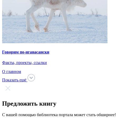
Добавить файл
file_name
.pdf, 105 Мб
Я согласен на обработку
персональных данных
Очистить
Загрузка прошла успешно!
Предоставленные материалы были направлены на
модерацию.
Нам необходимо некоторое время, чтобы убедиться в том, что
публикация издания в открытом доступе не нарушит
авторских прав правообладателей.
Ок