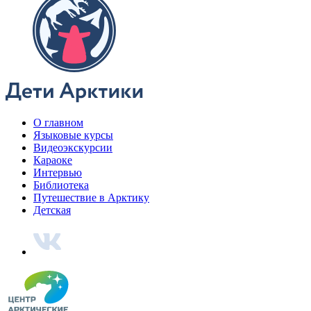
Дети Арктики
Нганасанский язык
Ительмены
Эвенки
Энцы
Чукчи
Эскимосы
Юкагиры
Вепсы
Все категории
О главном
Языковые курсы
Видеоэкскурсии
Библиотека
По вашему запросу ничего не найдено