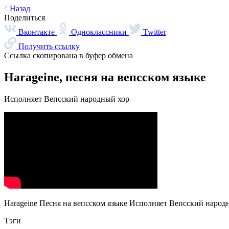
Назад
Поделиться
Вконтакте
Одноклассники
Twitter
Получить ссылку
Ссылка скопирована в буфер обмена
Harageine, песня на вепсском языке
Исполняет Вепсский народный хор
Harageine Песня на вепсском языке Исполняет Вепсский народ
Тэги