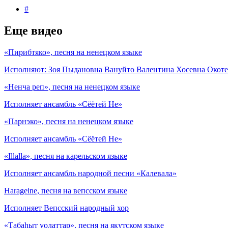
#
Еще видео
«Пирибтяко», песня на ненецком языке
Исполняют: Зоя Пыдановна Вануйто Валентина Хосевна Окоте
«Ненча реп», песня на ненецком языке
Исполняет ансамбль «Сёётей Не»
«Парнэко», песня на ненецком языке
Исполняет ансамбль «Сёётей Не»
«Illalla», песня на карельском языке
Исполняет ансамбль народной песни «Калевала»
Harageine, песня на вепсском языке
Исполняет Вепсский народный хор
«Табаһыт уолаттар», песня на якутском языке