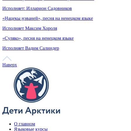
Исполняет: Илларион Садовников
«Ӈацекы ӈэваней», песня на ненецком языке
Исполняет Максим Хороля
«Суляко», песня на ненецком языке
Исполняет Вадим Салиндер
Наверх
О главном
Языковые курсы