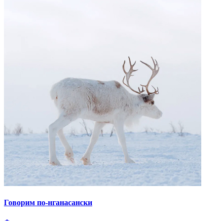
Говорим по-нганасански