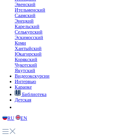
Эвенский
Ительменский
Саамский
Энецкий
Карельский
Селькупский
Эскимосский
Коми
Хантыйский
Юкагирский
Корякский
Чукотский
Якутский
Видеоэкскурсии
Интервью
Караоке
Библиотека
Детская
RU
EN