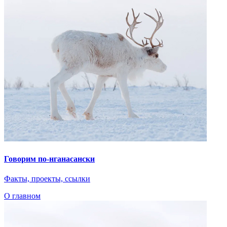
Говорим по-нганасански
Факты, проекты, ссылки
О главном