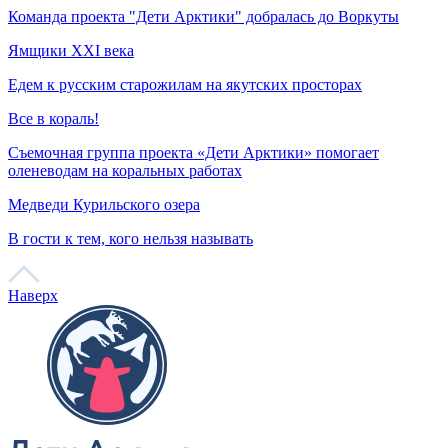
Туризм
Смотреть все
Этнография в Арктике: подборка для путешественника
Где познакомиться с коренными народами Севера
Туристу на заметку
Правила арктического путешественника
Музейные ценности
Экскурсия по главным экспозициям арктических регионов
Языки
Смотреть все
Будь добр
Видеоинтервью с вепсянкой Анной Анхимовой
Я из эвенов. А ты кто?
Видеоинтервью Нины Игнатенко
Оленями в тундре уже никого не удивить. А как насчет
Стихи – поющие слова
оленей среди гор и снежников?