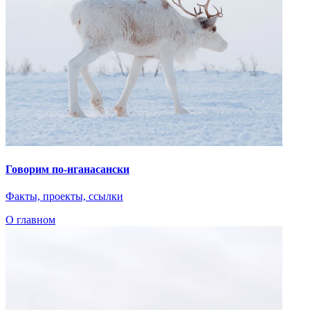
Эскимосы
Юкагиры
Вепсы
Все категории
О главном
Языковые курсы
Видеоэкскурсии
Библиотека
По вашему запросу ничего не найдено