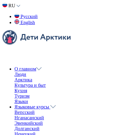
RU
Русский
English
О главном
Люди
Арктика
Культура и быт
Кухня
Туризм
Языки
Языковые курсы
Вепсский
Нганасанский
Эвенкийский
Долганский
Ненецкий