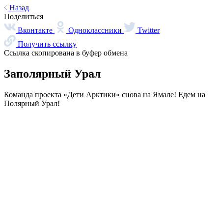
Узнать о языке
Вепсский
Нганасанский
Эвенкийский
Долганский
Ненецкий
Эвенский
Ительменский
Саамский
Энецкий
Карельский
Селькупский
Эскимосский
Коми
Хантыйский
Юкагирский
Корякский
Чукотский
Якутский