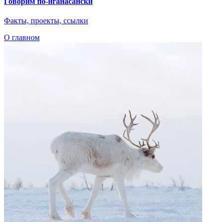
Говорим по-нганасански