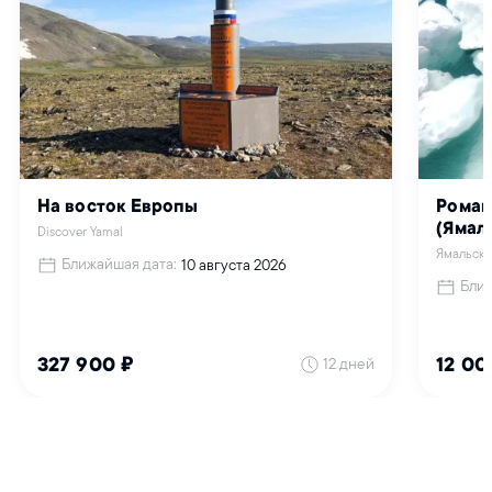
Интервью с кинорежиссером Алексеем Вахрушевым
Звезды Арктики
Писатели, художники и другие выдающиеся северяне
Наше поле – море
Интервью с помором Федором Поповым
Арктика
Смотреть все
7 чудес Арктики
Это обязательно нужно увидеть
Крыша мира
Добро пожаловать в Арктику
Визитная карточка
Девять арктических регионов России
Культура и быт
Смотреть все