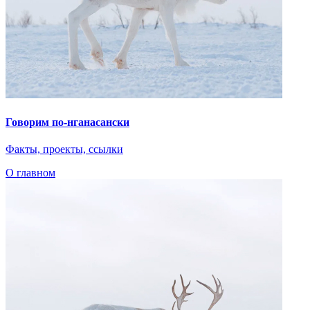
При поддержке
© 2023 Автономная некоммерческая организация
«Центр
«Арктические инициативы»
Сделано в
PressPass
Очистить
Найдено
0
совпадений
Пользователи часто ищут
Коряки
Арктика
Дети Арктики
Нганасанский язык
Ительмены
Эвенки
Энцы
Чукчи