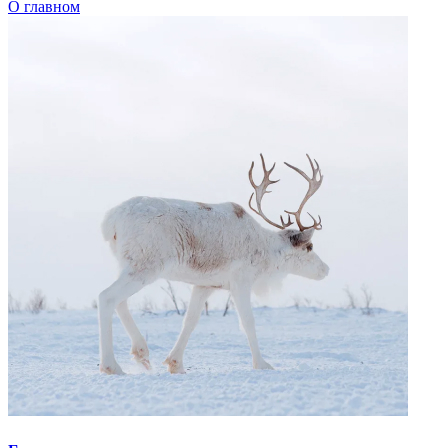
Говорим по-нганасански
Факты, проекты, ссылки
О главном