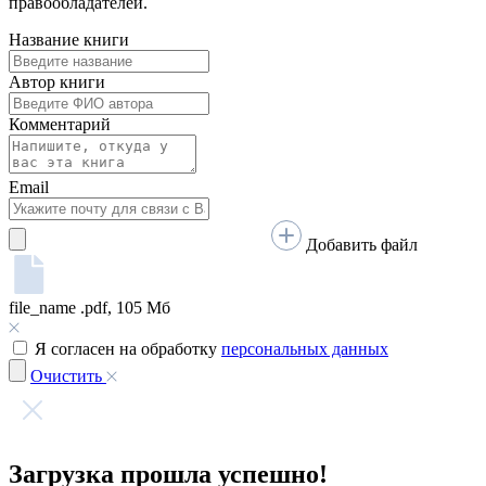
Говорим по-нганасански
Факты, проекты, ссылки
О главном