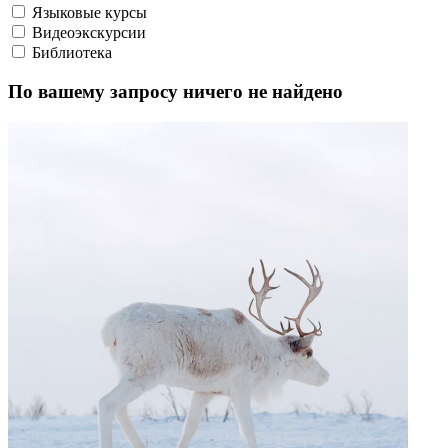
Встреча в тундре
Команда проекта "Дети Арктики" получает неожиданное
приглашение в Яр-Сале
Город, который живет
Команда проекта "Дети Арктики" добралась до Воркуты
Ямщики XXI века
Едем к русским старожилам на якутских просторах
Все в кораль!
Съемочная группа проекта «Дети Арктики» помогает
оленеводам на коральных работах
Медведи Курильского озера
В гости к тем, кого нельзя называть
Наверх