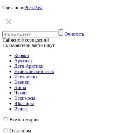
Тэги
#
Еще видео
Капитан, улыбнитесь!
Бороздим северные моря на ледоколе!
Навстречу солнцу
Празднуем Ысыах в Якутии
Ямал – гастрономический
Пробуем полуостров на вкус