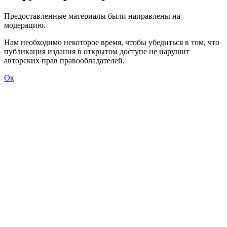
Говорим по-нганасански
Факты, проекты, ссылки
О главном