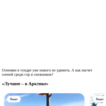
О главном
Люди
Арктика
Культура и быт
Кухня
Туризм
Языки
Все о людях Арктики
Смотреть все
Нуналихтак – хозяин земли