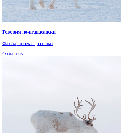
О главном
Языковые курсы
Видеоэкскурсии
Караоке
Интервью
Библиотека
Путешествие в Арктику
Детская