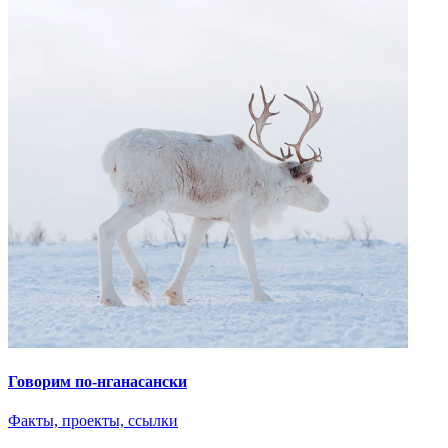
Говорим по-нганасански
Факты, проекты, ссылки
О главном