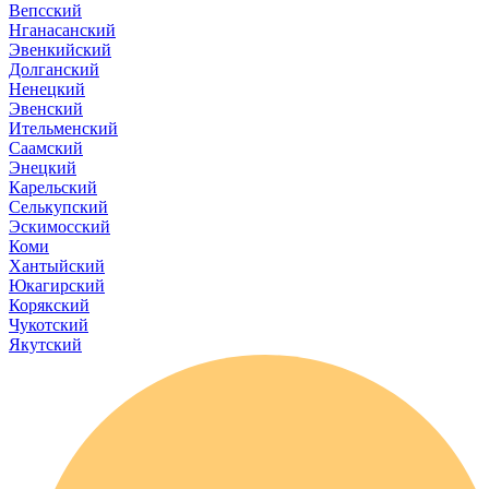
Вепсский
Нганасанский
Эвенкийский
Долганский
Ненецкий
Эвенский
Ительменский
Саамский
Энецкий
Карельский
Селькупский
Эскимосский
Коми
Хантыйский
Юкагирский
Корякский
Чукотский
Якутский