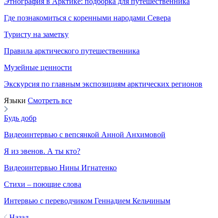
Этнография в Арктике: подборка для путешественника
Где познакомиться с коренными народами Севера
Туристу на заметку
Правила арктического путешественника
Музейные ценности
Экскурсия по главным экспозициям арктических регионов
Языки
Смотреть все
Будь добр
Видеоинтервью с вепсянкой Анной Анхимовой
Я из эвенов. А ты кто?
Видеоинтервью Нины Игнатенко
Стихи – поющие слова
Интервью с переводчиком Геннадием Кельчиным
Назад