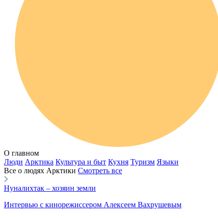
О главном
Люди
Арктика
Культура и быт
Кухня
Туризм
Языки
Все о людях Арктики
Смотреть все
Нуналихтак – хозяин земли
Интервью с кинорежиссером Алексеем Вахрушевым