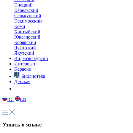
Энецкий
Карельский
Селькупский
Эскимосский
Коми
Хантыйский
Юкагирский
Корякский
Чукотский
Якутский
Видеоэкскурсии
Интервью
Караоке
Библиотека
Детская
RU
EN
Узнать о языке