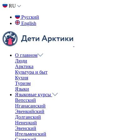
RU
Русский
English
О главном
Люди
Арктика
Культура и быт
Кухня
Туризм
Языки
Языковые курсы
Вепсский
Нганасанский
Эвенкийский
Долганский
Ненецкий
Эвенский
Ительменский
Саамский