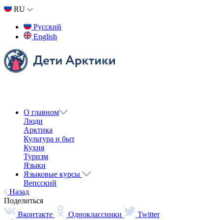
RU
Русский
English
О главном
Люди
Арктика
Культура и быт
Кухня
Туризм
Языки
Языковые курсы
Вепсский
Нганасанский
Эвенкийский
Долганский
Ненецкий