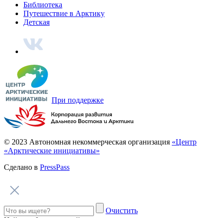
«Illalla», песня на карельском языке
Интервью с кинорежиссером Алексеем Вахрушевым
Исполняет ансамбль народной песни «Калевала»
Звезды Арктики
Harageine, песня на вепсском языке
Писатели, художники и другие выдающиеся северяне
Исполняет Вепсский народный хор
Наше поле – море
Harageine, песня на вепсском языке
Интервью с помором Федором Поповым
Исполняет Вепсский народный хор
Арктика
Смотреть все
«Табаһыт уолаттар», песня на якутском языке
7 чудес Арктики
Исполняет: Илларион Садовников
Это обязательно нужно увидеть
«Ӈацекы ӈэваней», песня на ненецком языке
Крыша мира
Исполняет Максим Хороля
Добро пожаловать в Арктику
Визитная карточка
Наверх
Девять арктических регионов России
Культура и быт
Смотреть все