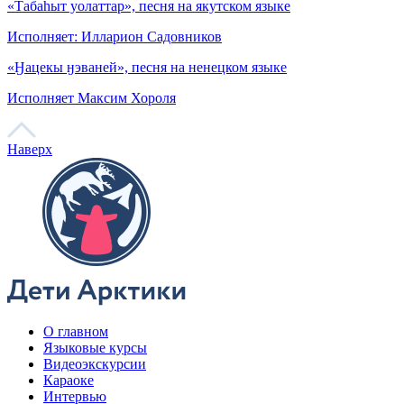
Песня на хантыйском языке. Исполняет Алексей Конев
Тэги
#
Еще видео
«Пирибтяко», песня на ненецком языке
Исполняют: Зоя Пыдановна Вануйто Валентина Хосевна
Окотетто
«Ненча реп», песня на ненецком языке
Исполняет ансамбль «Сёётей Не»
О главном
Люди
Арктика
Культура и быт
Кухня
Туризм
Языки
«Парнэко», песня на ненецком языке
Все о людях Арктики
Смотреть все
Исполняет ансамбль «Сёётей Не»
Нуналихтак – хозяин земли