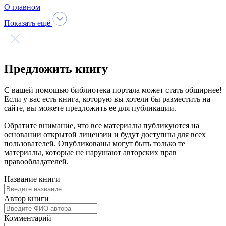
Говорим по-нганасански
Факты, проекты, ссылки
О главном