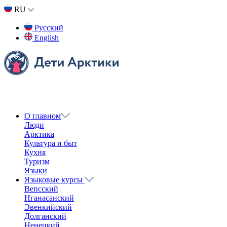
RU
Русский
English
О главном
Люди
Арктика
Культура и быт
Кухня
Туризм
Языки
Языковые курсы
Вепсский
Нганасанский
Эвенкийский
Долганский
Ненецкий