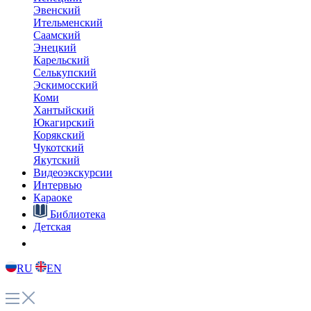
Эвенский
Ительменский
Саамский
Энецкий
Карельский
Селькупский
Эскимосский
Коми
Хантыйский
Юкагирский
Корякский
Чукотский
Якутский
Видеоэкскурсии
Интервью
Караоке
Библиотека
Детская
RU
EN