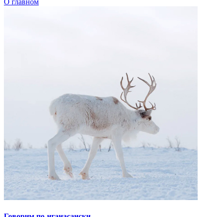
Говорим по-нганасански
Факты, проекты, ссылки
О главном