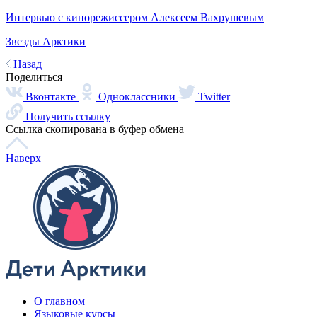
Интервью с кинорежиссером Алексеем Вахрушевым
Звезды Арктики
Писатели, художники и другие выдающиеся северяне
Наше поле – море
Интервью с помором Федором Поповым
Арктика
Смотреть все
7 чудес Арктики
Это обязательно нужно увидеть
Крыша мира
Добро пожаловать в Арктику
Визитная карточка
Девять арктических регионов России
Культура и быт
Смотреть все