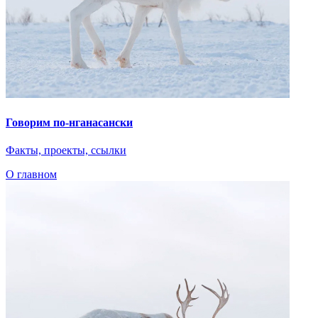
Говорим по-нганасански