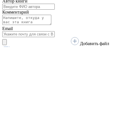
Говорим по-нганасански
Факты, проекты, ссылки
О главном