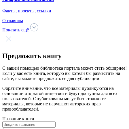
Говорим по-нганасански
Факты, проекты, ссылки
О главном