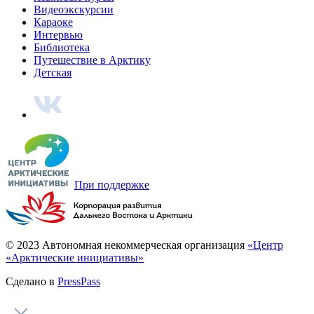
Мне не холодно
Национальная одежда народов Севера
Одеться – значит подпоясаться
Ненецкий традиционный костюм
Парка с бисером
Долганский национальный костюм
Кухня
Смотреть все
Таймырское меню
Кухня коренных народов полуострова
Деликатесы не для всех
Еда чукчей и эскимосов
Треску трескать
Саамская национальная кухня