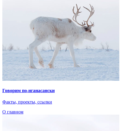
Говорим по-нганасански
Факты, проекты, ссылки
О главном