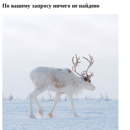
Интервью с переводчиком Геннадием Кельчиным
Назад
Поделиться
Вконтакте
Одноклассники
Twitter
Получить ссылку
Ссылка скопирована в буфер обмена
Наверх
О главном
Языковые курсы
Видеоэкскурсии
Караоке