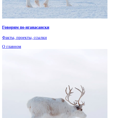
Очистить
Найдено
0
совпадений
Пользователи часто ищут
Коряки
Арктика
Дети Арктики
Нганасанский язык
Ительмены
Эвенки
Энцы
Чукчи
Эскимосы
Юкагиры
Вепсы
Все категории
О главном
Языковые курсы
Видеоэкскурсии
Библиотека
По вашему запросу ничего не найдено