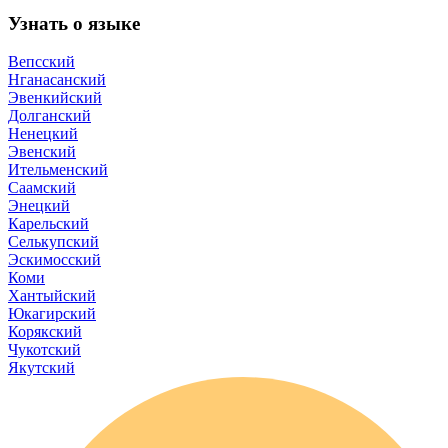
Узнать о языке
Вепсский
Нганасанский
Эвенкийский
Долганский
Ненецкий
Эвенский
Ительменский
Саамский
Энецкий
Карельский
Селькупский
Эскимосский
Коми
Хантыйский
Юкагирский
Корякский
Чукотский
Якутский