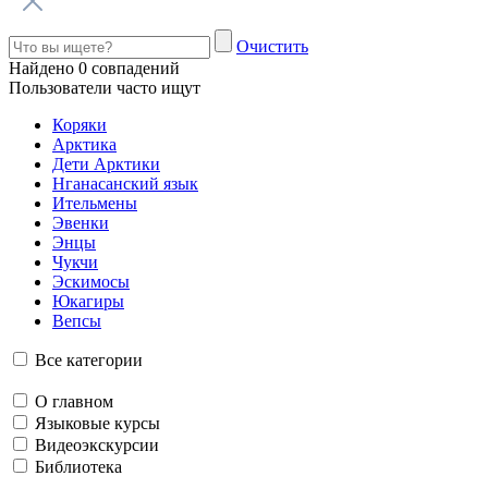
Туризм
Смотреть все
Этнография в Арктике: подборка для путешественника
Где познакомиться с коренными народами Севера
Туристу на заметку
Правила арктического путешественника
Музейные ценности
Экскурсия по главным экспозициям арктических регионов
Языки
Смотреть все
Будь добр
Видеоинтервью с вепсянкой Анной Анхимовой
Я из эвенов. А ты кто?
Видеоинтервью Нины Игнатенко
Стихи – поющие слова