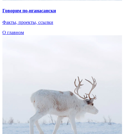
Интервью
Библиотека
Путешествие в Арктику
Детская
При поддержке
© 2023 Автономная некоммерческая организация
«Центр
«Арктические инициативы»
Сделано в
PressPass