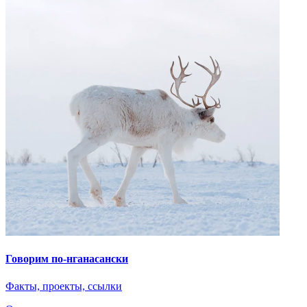
Говорим по-нганасански
Факты, проекты, ссылки
О главном