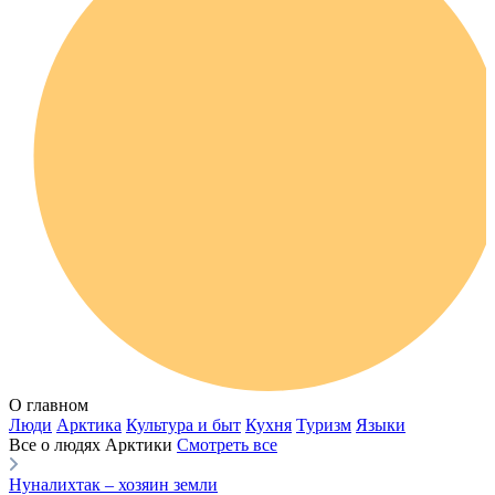
Говорим по-нганасански