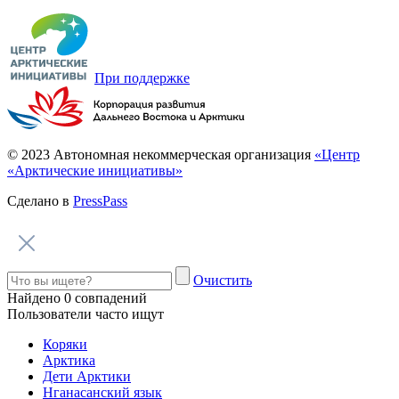
Говорим по-нганасански
Факты, проекты, ссылки
О главном