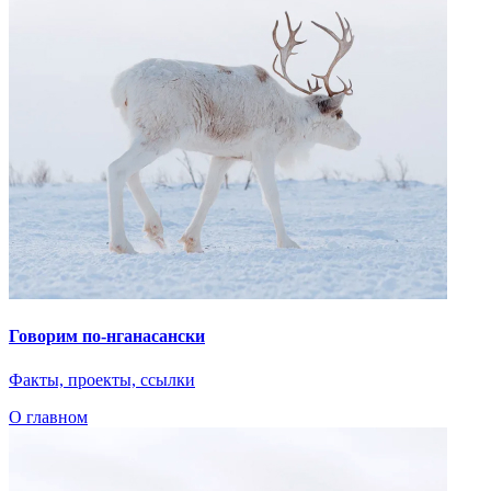
Говорим по-нганасански
Факты, проекты, ссылки
О главном