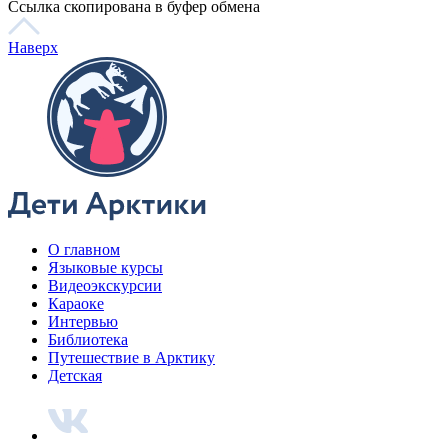
Говорим по-нганасански
Факты, проекты, ссылки
О главном