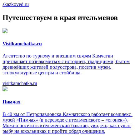
skazkoved.ru
Путешествуем в края ительменов
Visitkamchatka.ru
Агентство по туризму и внешним связям Камчатки
приглашает познакомиться с историей, традициями, бытом
древнейших жителей полуострова, посетив музеи,
этнокультурные центры и стойбища.
visitkamchatka.ru
Пимчах
В 40 км от Петропавловска-Камчатского работает комплекс-
музей «Пимчах» (в переводе с ительменского – «огонек»).
Можно посетить ительменский балаган, увидеть, как сушат
рыбу на юкольниках и пройти обряд очищения.