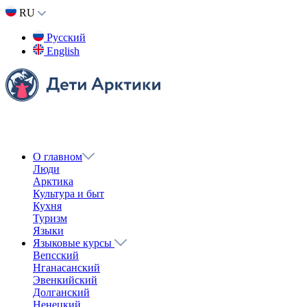
RU
Русский
English
О главном
Люди
Арктика
Культура и быт
Кухня
Туризм
Языки
Языковые курсы
Вепсский
Нганасанский
Эвенкийский
Долганский
Ненецкий