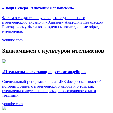
«Люди Севера: Анатолий Левковский»
Фильм о создателе и руководителе уникального
ительменского ансамбля «Эльвель» Анатолии Левковском.
Благодаря ему были возрождены многие древние обряды
ительменов.
youtube.com
Знакомимся с культурой ительменов
«Ительмены – исчезающие русские индейцы»
Специальный репортаж канала LIFE doc рассказывает об
истории древнего ительменского народа и о том, как
ительмены живут в наше время, как сохраняют язык и
традиции.
youtube.com