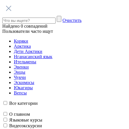
Очистить
Найдено
0
совпадений
Пользователи часто ищут
Коряки
Арктика
Дети Арктики
Нганасанский язык
Ительмены
Эвенки
Энцы
Чукчи
Эскимосы
Юкагиры
Вепсы
Все категории
О главном
Языковые курсы
Видеоэкскурсии