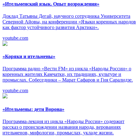
«Ительменский язык. Опыт возрождения»
Доклад Татьяны Дегай, научного сотрудника Университета
Северной Айовы, на конференции «Языки коренных народов
как фактор устойчивого развития Арктики».
youtube.com
«Коряки и ительмены»
Программа радио «Вести FM» из цикла «Народы России» о
коренных жителях Камчатки, их традициях, культуре и
промыслах. Собеседники – Марат Сафаров и Гия Саралидзе.
youtube.com
«Ительмены: дети Ворона»
Программа-лекция из цикла «Народы России» содержит
рассказ о происхождении названия народа, верованиях
ительменов, мифологии, промыслах, укладе жизни.