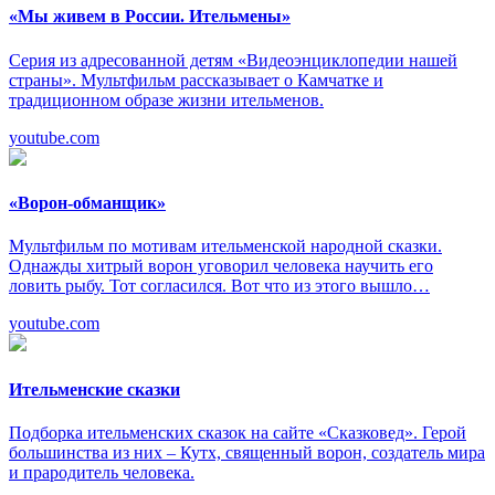
«Мы живем в России. Ительмены»
Серия из адресованной детям «Видеоэнциклопедии нашей
страны». Мультфильм рассказывает о Камчатке и
традиционном образе жизни ительменов.
youtube.com
«Ворон-обманщик»
Мультфильм по мотивам ительменской народной сказки.
Однажды хитрый ворон уговорил человека научить его
ловить рыбу. Тот согласился. Вот что из этого вышло…
youtube.com
Ительменские сказки
Подборка ительменских сказок на сайте «Сказковед». Герой
большинства из них – Кутх, священный ворон, создатель мира
и прародитель человека.