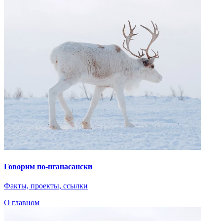
Говорим по-нганасански
Факты, проекты, ссылки
О главном