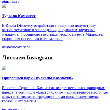
pimchax.ru
Туры по Камчатке
В Russia Discovery разработали поездки по полуострову
разной тематики: в заповедники, к вулканам, круизные
маршруты, посещение этнографического музея в Милькове,
старинном поселении ительменов...
russiadiscovery.ru
Листаем Instagram
Природный парк «Вулканы Камчатки»
В состав «Вулканов Камчатки» входят несколько природных
парков, в том числе «Быстринский» – единственное место, где
живут и занимаются традиционными промыслами эвены,
коряки и ительмены.
instagram.com