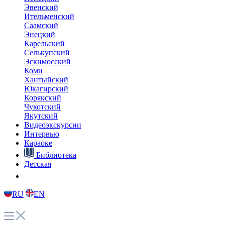
Эвенский
Ительменский
Саамский
Энецкий
Карельский
Селькупский
Эскимосский
Коми
Хантыйский
Юкагирский
Корякский
Чукотский
Якутский
Видеоэкскурсии
Интервью
Караоке
Библиотека
Детская
RU
EN