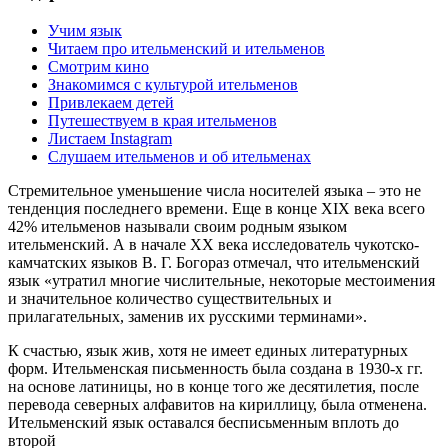
Учим язык
Читаем про ительменский и ительменов
Смотрим кино
Знакомимся с культурой ительменов
Привлекаем детей
Путешествуем в края ительменов
Листаем Instagram
Слушаем ительменов и об ительменах
Стремительное уменьшение числа носителей языка – это не
тенденция последнего времени. Еще в конце XIX века всего
42% ительменов называли своим родным языком
ительменский. А в начале ХХ века исследователь чукотско-
камчатских языков В. Г. Богораз отмечал, что ительменский
язык «утратил многие числительные, некоторые местоимения
и значительное количество существительных и
прилагательных, заменив их русскими терминами».
К счастью, язык жив, хотя не имеет единых литературных
форм. Ительменская письменность была создана в 1930-х гг.
на основе латиницы, но в конце того же десятилетия, после
перевода северных алфавитов на кириллицу, была отменена.
Ительменский язык оставался бесписьменным вплоть до
второй