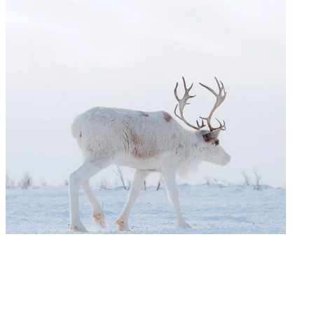
Говорим по-нганасански
Факты, проекты, ссылки