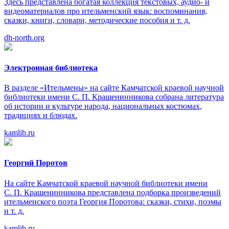
Здесь представлена богатая коллекция текстовых, аудио- и
видеоматериалов про ительменский язык: воспоминания,
сказки, книги, словари, методические пособия и т. д.
dh-north.org
Электронная библиотека
В разделе «Ительмены» на сайте Камчатской краевой научной
библиотеки имени С. П. Крашенинникова собрана литература
об истории и культуре народа, национальных костюмах,
традициях и блюдах.
kamlib.ru
Георгий Поротов
На сайте Камчатской краевой научной библиотеки имени
С. П. Крашенинникова представлена подборка произведений
ительменского поэта Георгия Поротова: сказки, стихи, поэмы
и т. д.
kamlib.ru