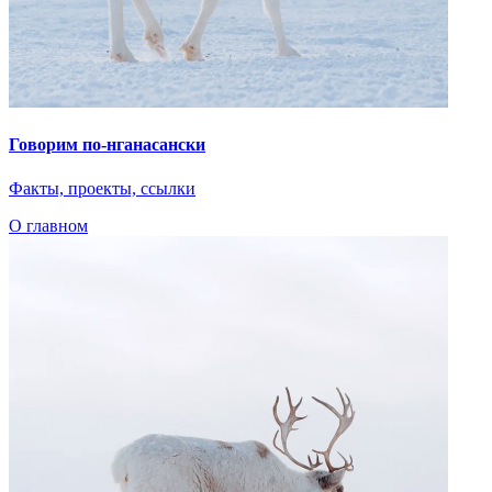
Говорим по-нганасански
Факты, проекты, ссылки
О главном