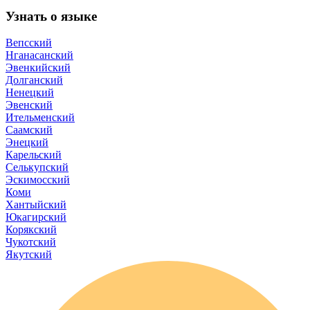
Узнать о языке
Вепсский
Нганасанский
Эвенкийский
Долганский
Ненецкий
Эвенский
Ительменский
Саамский
Энецкий
Карельский
Селькупский
Эскимосский
Коми
Хантыйский
Юкагирский
Корякский
Чукотский
Якутский