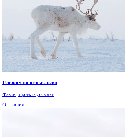
Говорим по-нганасански
Факты, проекты, ссылки
О главном