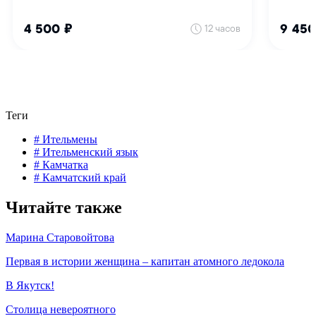
Теги
# Ительмены
# Ительменский язык
# Камчатка
# Камчатский край
Читайте также
Марина Старовойтова
Первая в истории женщина – капитан атомного ледокола
В Якутск!
Столица невероятного