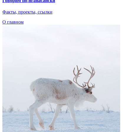
Интервью с куратором Сергеем Ковалевским
Наверх
О главном
Языковые курсы
Видеоэкскурсии
Караоке
Интервью
Библиотека
Путешествие в Арктику
Детская