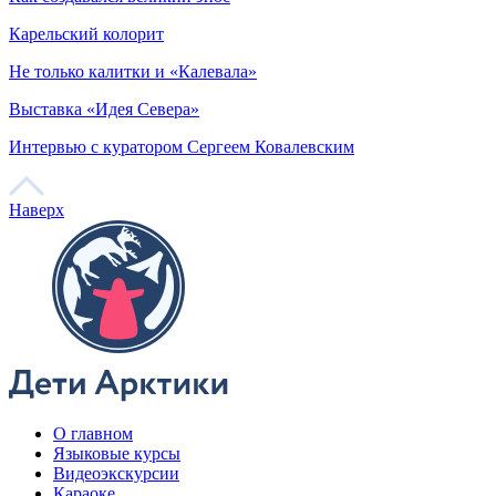
Тизер фильма «Право женщин на море»
– Что самое сложное в съемках подобных фильмов?
– Самое сложное – объяснить зрителям, что нужно подождать.
Все просят поскорее показать фильм, а кино – процесс долгий,
фильмы — это не новостные репортажи, их не выпускают,
как горячие пирожки. Наверное, это самое сложное – донести,
что на работу над проектом от идеи до премьеры уходят годы.
Когда ты живешь с проектом не один год, хочется, чтобы все
было идеально, и изображение было качественным, и музыка
авторская, и цветокоррекция «вкусная», чтобы на экране все
красиво смотрелось, чтобы каждый кадр имел значение, чтобы
сама история была целостная, не затянута и при этом не было
ощущения недосказанности. Для этого нужно время.
О команде
– Вы сказали про авторскую музыку для фильмов. А где ищете
композиторов?