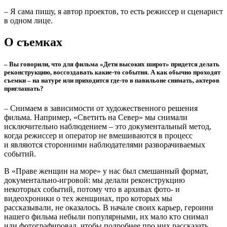
– Расскажите подробнее о проекте «Светить на Север».
– Это фильм об арктических маяках в Архангельской области.
Главная героиня – коренная поморка, кандидат
филологических наук, мама троих детей Ольга Кузнецова,
которая привлекает внимание к старинным маякам острова
Мудьюг и мечтает создать там музей об их истории и
служителях. Съемки проходили в Архангельске, на острове
Мудьюг, в дельте Северной Двины и на Соловках, где
расположен единственный в России храм-маяк.