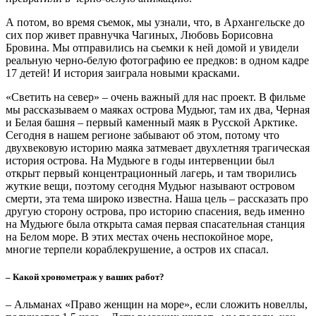
эти трогательные события.
Станция находится на острове Гукера, на 80-м градусе
северной широты, В советские годы это была самая северная
обитаемая станция в мире, а дети, которые там родились –
самые северные в истории архипелага и человечества. И так
мне эта история запала в душу, что я на протяжении шести лет
вынашивала идею о съемках фильма об этих событиях, и вот
наконец-то у нас получится эту историю рассказать