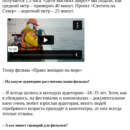
киноязыком.
В этом году, в рамках гранта ФПРК, дается полгода на
производство фильма. Мы будем снимать интервью с детьми,
которые родились на этой полярной станции, будем общаться
с их потомками – детьми и внуками. Также у нас планируется
частичная реконструкция событий. Ну, и в архивах мы будем
работать, искать видео- и фотохронику. Где-то к концу 2025
года мы должны фильм выпустить и отправить к зрителям.
О фильмах и сказках
– А как вы выбираете темы для своих фильмов?
– На самом деле, неизвестно, с какой стороны к тебе придет
тема. Я открыта миру, и он отвечает мне взаимностью, то и
дело я встречаю на пути интересные темы или людей. Плюс я
много работаю в архивах, много читаю, много общаюсь
в экспедициях. Тема Арктики мне очень интересна, поэтому я
постоянно слежу за событиями, которые разворачиваются в
наши дни, интересуясь тем, что было когда-то. Вот и
получается, что у меня практически все фильмы, так или
иначе, связаны с исследователями, покорителями Арктики,
современными или минувших лет.