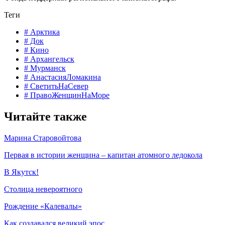
вынашиваю с 2019 года. Очень многое зависит от того, есть у
проекта финансирование или нет.
– На каких платформах можно посмотреть ваши фильмы?
– По «Праву женщин на море» есть предварительные, но не
окончательные договоренности о размещении на платформе
«Смотрим». Проект достаточно свежий, премьера состоялась
в конце 2024 года и поэтому он еще только начинает
фестивальную история.
Обычно проект сначала фестивалит, а потом появляется в
открытом доступе. В рамках фестивалей Arctic Open и Original
+ Doc зрители увидели только две новеллы из фильма «Право
женщин на море», ждем, когда сможем показать все части.
Проект «Светить на Север» еще на монтажном столе, сейчас
проходит этап цветокоррекции и работы со звуком, ну а
«Детей высоких широт» мы только начинаем снимать.