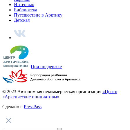
– У нас уже сложилась команда, все проекты мы делаем
примерно одним составом. Уже в третьем моем проекте
композитором выступает Денис Лисицин – известный в
Архангельской области музыкант. Он использует необычные
подходы к написанию музыки. Например, для проекта «Право
женщин на море» он набрал название фильма азбукой Морзе и
исполнил получившийся сигнал на разных инструментах: на
гитаре, на барабанах, на электронных инструментах.
Получилось классно. Для «Светить на Север» Денис написал
несколько композиций: светлую и темную по настроению
темы, чтобы подчеркивать в фильме эмоциональные качели
истории острова и нашей героини. В общем, по музыке
стараемся заморачиваться, всегда сами сочиняем ее, не
используем из открытых источников ничего.
Съемки дока «Светить на Север»
– Сколько человек в вашей команде?
– Порядка десяти–пятнадцати. Есть группа операторов, у
каждого из которых своя задача: операторы-постановщики,
операторы-наблюдатели, операторы дронов. Также в команде
работает композитор, звукорежиссер, моя напарница