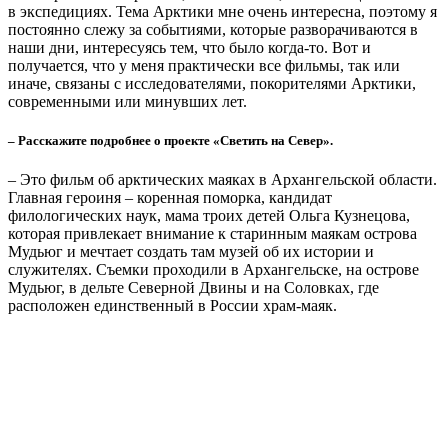
прошлом, и про тех, кто продолжает сегодня следовать их
курсом. Там интересная подборка героинь, каждый фильм про
определенную профессию, например, про женщин штурманов
и лоцманов, про полярных метеорологов и климатологов, про
биологов, про женщин, изучающих подводный растительный
мир.
– Почему вас так интересует тема Арктики?
– Я родилась в Мурманске и уже 12 лет живу в Архангельске,
поэтому можно сказать, что Север у меня в крови. Я хожу в
экспедиции. Первый раз попала в Арктику в 2017 году, еще
будучи журналистом, в рамках экспедиции «Арктический
плавучий университет» побывала на полярной станции
«бухта Тихая». Первая высадка была на той территории, с нее
началась моя Арктика. Я увидела, что это очень красивое
место, невероятное, и захотела туда вернуться. В 2019 году
уже при поддержке национального парка «Русская Арктика»
я отправилась на полярную станцию, провела там целый
полевой сезон, три месяца. Мы жили в домиках полярников,
сотрудники парка занимались восстановлением исторических
объектов. Сегодня это музей под открытым небом и полевая
база «Русской Арктики». А я снимала там свой первый фильм
и узнала про историю бэби-бума на станции, произошедшего