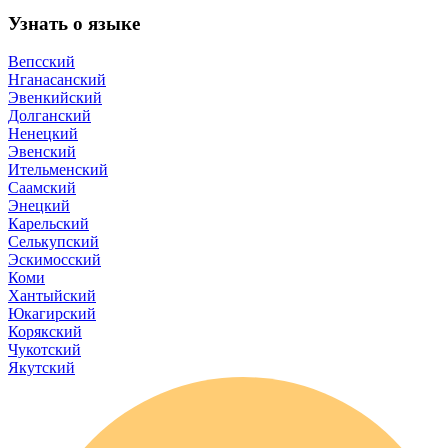
Узнать о языке
Вепсский
Нганасанский
Эвенкийский
Долганский
Ненецкий
Эвенский
Ительменский
Саамский
Энецкий
Карельский
Селькупский
Эскимосский
Коми
Хантыйский
Юкагирский
Корякский
Чукотский
Якутский