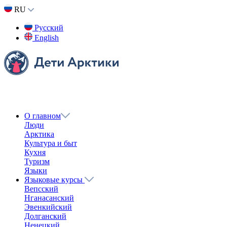
RU
Русский
English
О главном
Люди
Арктика
Культура и быт
Кухня
Туризм
Языки
Языковые курсы
Вепсский
Нганасанский
Эвенкийский
Долганский
Ненецкий