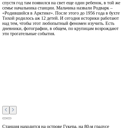
Интервью с переводчиком Геннадием Кельчиным
Назад
Поделиться
Вконтакте
Одноклассники
Twitter
Получить ссылку
Ссылка скопирована в буфер обмена
Люди
Влюбленная в Арктику
Интервью с режиссером Анастасией Ломакиной
Режиссер Анастасия Ломакина в своих документальных
фильмах раскрывает красоту суровой природы, невероятную
жизненную силу северян и магическим образом раскрашивает
сложные моменты истории в светлые тона.
Содержание
О режиссере
О фильмах и сказках