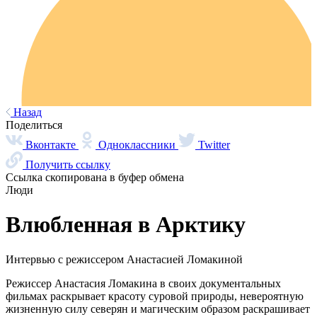
О главном
Люди
Арктика
Культура и быт
Кухня
Туризм
Языки
Все о людях Арктики
Смотреть все
Нуналихтак – хозяин земли