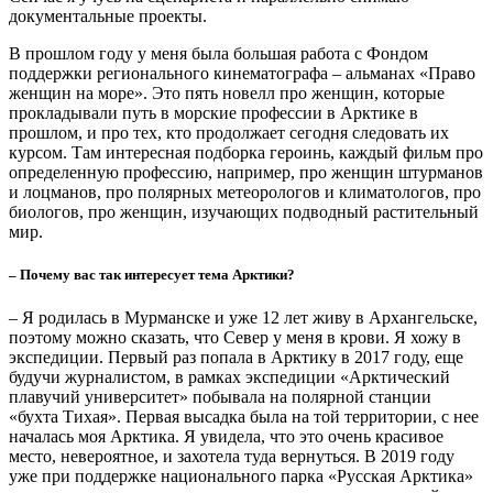
Мне не холодно
Национальная одежда народов Севера
Одеться – значит подпоясаться
Ненецкий традиционный костюм
Парка с бисером
Долганский национальный костюм
Кухня
Смотреть все
Таймырское меню
Кухня коренных народов полуострова
Деликатесы не для всех
Еда чукчей и эскимосов
Треску трескать
Саамская национальная кухня