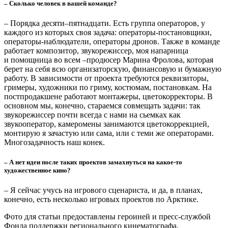
– Сколько времени уходит на создание одного фильма – от идеи,
от написания сценария и до постпродакшна, выпуска готового
продукта?
– На «Светить на Север» ушло где-то полтора года, на «Право
женщин на море» – года три. Тему «Детей высоких широт» я