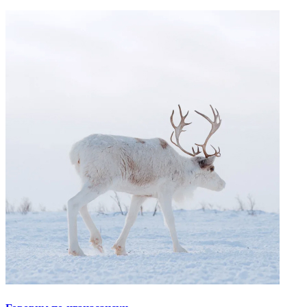
# Архангельск
# Мурманск
# АнастасияЛомакина
# СветитьНаСевер
# ПравоЖенщинНаМоре
Читайте также
Марина Старовойтова
Первая в истории женщина – капитан атомного ледокола
В Якутск!
Столица невероятного
Рождение «Калевалы»
Как создавался великий эпос
Карельский колорит
Не только калитки и «Калевала»
Выставка «Идея Севера»