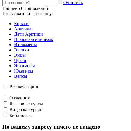
и помощница во всем –продюсер Марина Фролова, которая
берет на себя всю организаторскую, финансовую и бумажную
работу. В зависимости от проекта требуются реквизиторы,
гримеры, художники по гриму, костюмам, постановкам. На
постпродакшене работают монтажеры, цветокорректоры. В
основном мы, конечно, стараемся совмещать задачи: так
звукорежиссер почти всегда с нами на сьемках как
звукооператор, камеромены занимаются цветокоррекцией,
монтирую я зачастую или сама, или с теми же операторами.
Многозадачность наш конек.
– А нет идеи после таких проектов замахнуться на какое-то
художественное кино?
– Я сейчас учусь на игрового сценариста, и да, в планах,
конечно, есть несколько игровых проектов по Арктике.
Фото для статьи предоставлены героиней и пресс-службой
Фонда поддержки регионального кинематографа.
Теги
# Арктика
# Док
# Кино