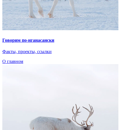
Дети Арктики
Нганасанский язык
Ительмены
Эвенки
Энцы
Чукчи
Эскимосы
Юкагиры
Вепсы
Все категории
О главном
Языковые курсы
Видеоэкскурсии
Библиотека
По вашему запросу ничего не найдено