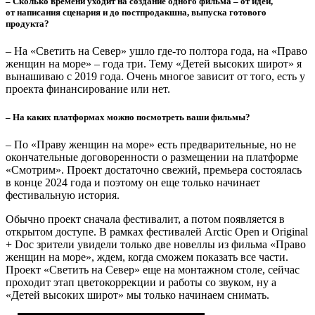
Тизер фильма «Право женщин на море»
– На какую аудиторию рассчитаны ваши фильмы?
– Я всегда целюсь в молодую аудиторию –18–35 лет. Хотя, как
я убеждаюсь, на фестивалях и кинопоказах – документальное
кино очень любит взрослая аудитория, много людей
серебряного возраста приходят в кинотеатры, от них всегда
теплые отзывы.
– А кто пишет сценарий для фильмов?
– Я сама пишу, я автор проектов, то есть режиссер и сценарист
в одном лице.
О съемках