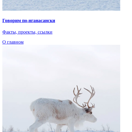
При поддержке
© 2023 Автономная некоммерческая организация
«Центр
«Арктические инициативы»
Сделано в
PressPass
Очистить
Найдено
0
совпадений
Пользователи часто ищут
Коряки
Арктика