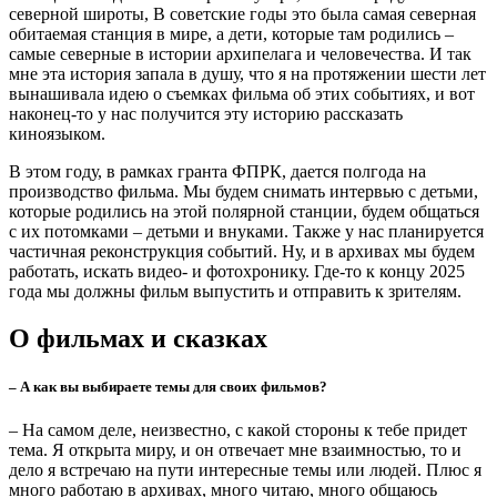
О съемках
О команде
О режиссере
– Анастасия, расскажите немного о себе. Вы всегда были режиссером
или работали в другой профессии?
– По первому образованию я учитель биологии, по второму –
эколог арктических территорий. Но по дипломам никогда не
работала, я с детства любила журналистику, поэтому еще на
третьем курсе устроилась на региональное телевидение, и
отдала голубому экрану порядка 12 лет. А потом ушла в кино.
В 2019 году уволилась, чтобы отправиться в экспедицию в
Арктику. И после этого на телевидение уже не вернулась.
Сейчас я учусь на сценариста и параллельно снимаю
документальные проекты.
В прошлом году у меня была большая работа с Фондом
поддержки регионального кинематографа – альманах «Право
женщин на море». Это пять новелл про женщин, которые
прокладывали путь в морские профессии в Арктике в