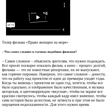
– Вы говорили, что для фильма «Дети высоких широт» придется делать
реконструкцию, воссоздавать какие-то события. А как обычно проходят
съемки – на натуре или приходится где-то в павильоне снимать, актеров
приглашать?
– Снимаем в зависимости от художественного решения
фильма. Например, «Светить на Север» мы снимали
исключительно наблюдением – это документальный метод,
когда режиссер и оператор не вмешиваются в процесс
и являются сторонними наблюдателями разворачиваемых
событий.
В «Праве женщин на море» у нас был смешанный формат,
документально-игровой: мы делали реконструкцию
некоторых событий, потому что в архивах фото- и
видеохроники о тех женщинах, про которых мы
рассказывали, не оказалось. В начале своих карьер, героини
нашего фильма небыли популярными, их мало кто снимал
или фотографировал, чтобы подробнее про них рассказать,
нам пришлось реконструировать события. Мы тогда
объявляли народный кастинг в Архангельске, среди молодых
девушек искали типажи и внешнее сходство, актерские
навыки нас не интересовали, так как снимали мы эпизоды без
слов. На кастинг пришло сто человек, из них в фильме
снимались пятеро, только одна девушка имела сценический