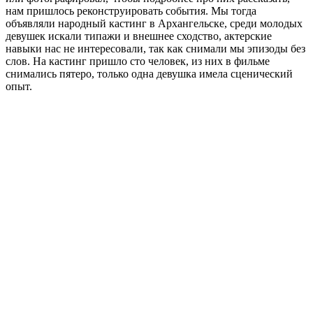
– В этом проекте есть сквозная сказка про Белую башню и про семью
Чагиных. Расскажите подробнее, что это за история?
– Это история, которая меня тоже очень глубоко тронула.
Оказалось, что на острове Мудьюг, на Белой башне в прошлом
веке жила семья смотрителей Чагиных, у них было 17 детей.
Мы впечатлились количеством детей, и так как мне нужно
было подобрать какие-то интересные образы, я решила
написать сказку на эту тему, основанную на реальных
событиях. Сказку мы сверстали, издали, а в фильме
превратили в черно-белую анимацию.
А потом, во время съемок, мы узнали, что, в Архангельске до
сих пор живет правнучка Чагиных, Любовь Борисовна
Бровина. Мы отправились на сьемки к ней домой и увидели
реальную черно-белую фотографию ее предков: в одном кадре
17 детей! И история заиграла новыми красками.