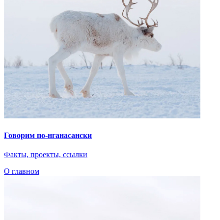
Говорим по-нганасански