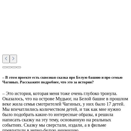
в 1930-е годы.
– И захотели снять фильм и об этом?
– Да, «Дети высоких широт». Буквально несколько дней назад
мы узнали, что его реализацию поддержал Фонд поддержки
регионального кинематографа. Мы выиграли в конкурсе,
ежегодно Фонд выбирает со всей страны 60 проектов,
которые финансово поддерживает и которые будут
реализованы на его средства.
В своем проекте мы хотим рассказать про бэби-бум, который
случился на полярной станции «Бухта Тихая» на земле
Франца-Иосифа. Там, буквально на макушке планеты, в
апреле в 1935 года родилась девочка, которую коллегиально
назвали Северина. Было несколько вариантов имени, но
полярники устроили голосование и выбрали именно это. А
спустя год там появился на свет еще один ребенок, в той же
семье начальника станции. Мальчика назвали Родварк –
«Родившийся в Арктике». После этого до 1956 года в бухте
Тихой родилось аж 12 детей. И сегодня историки работают
над тем, чтобы этот любопытный феномен изучить. Есть
дневники, фотографии, в общем, по крупицам возрождают