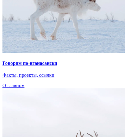
Говорим по-нганасански
Факты, проекты, ссылки
О главном