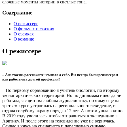
Интервью с кинорежиссером Алексеем Вахрушевым
Звезды Арктики
Писатели, художники и другие выдающиеся северяне
Наше поле – море
Интервью с помором Федором Поповым
Арктика
Смотреть все
7 чудес Арктики
Это обязательно нужно увидеть
Крыша мира
Добро пожаловать в Арктику
Визитная карточка
Девять арктических регионов России
Культура и быт
Смотреть все