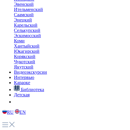
Эвенский
Ительменский
Саамский
Энецкий
Карельский
Селькупский
Эскимосский
Коми
Хантыйский
Юкагирский
Корякский
Чукотский
Якутский
Видеоэкскурсии
Интервью
Караоке
Библиотека
Детская
RU
EN