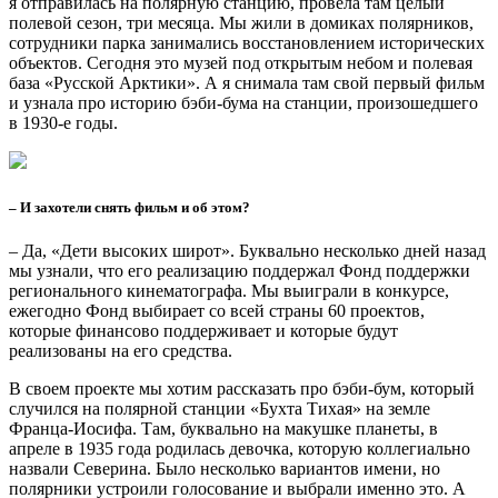
Туризм
Смотреть все
Этнография в Арктике: подборка для путешественника
Где познакомиться с коренными народами Севера
Туристу на заметку
Правила арктического путешественника
Музейные ценности
Экскурсия по главным экспозициям арктических регионов
Языки
Смотреть все
Будь добр
Видеоинтервью с вепсянкой Анной Анхимовой
Я из эвенов. А ты кто?
Видеоинтервью Нины Игнатенко
Стихи – поющие слова