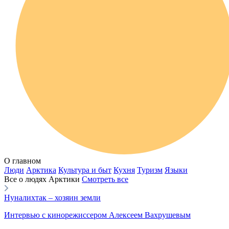
О главном
Люди
Арктика
Культура и быт
Кухня
Туризм
Языки
Все о людях Арктики
Смотреть все
Нуналихтак – хозяин земли
Интервью с кинорежиссером Алексеем Вахрушевым