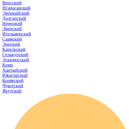
Вепсский
Нганасанский
Эвенкийский
Долганский
Ненецкий
Эвенский
Ительменский
Саамский
Энецкий
Карельский
Селькупский
Эскимосский
Коми
Хантыйский
Юкагирский
Корякский
Чукотский
Якутский