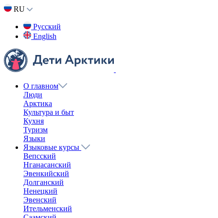
RU
Русский
English
О главном
Люди
Арктика
Культура и быт
Кухня
Туризм
Языки
Языковые курсы
Вепсский
Нганасанский
Эвенкийский
Долганский
Ненецкий
Эвенский
Ительменский
Саамский