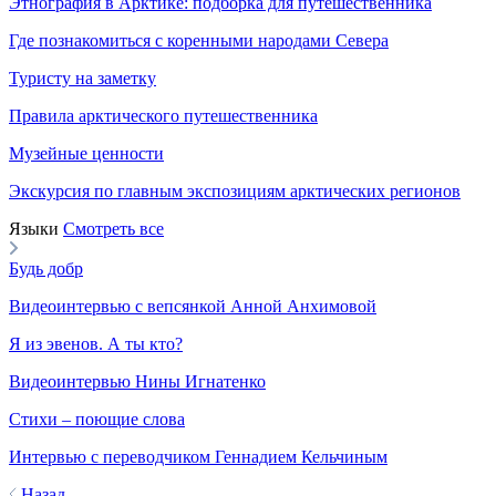
Этнография в Арктике: подборка для путешественника
Где познакомиться с коренными народами Севера
Туристу на заметку
Правила арктического путешественника
Музейные ценности
Экскурсия по главным экспозициям арктических регионов
Языки
Смотреть все
Будь добр
Видеоинтервью с вепсянкой Анной Анхимовой
Я из эвенов. А ты кто?
Видеоинтервью Нины Игнатенко
Стихи – поющие слова
Интервью с переводчиком Геннадием Кельчиным
Назад