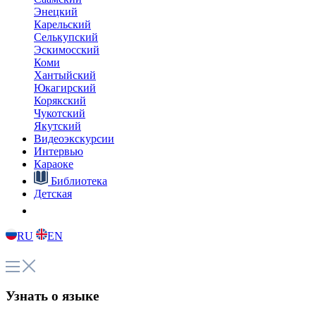
Энецкий
Карельский
Селькупский
Эскимосский
Коми
Хантыйский
Юкагирский
Корякский
Чукотский
Якутский
Видеоэкскурсии
Интервью
Караоке
Библиотека
Детская
RU
EN
Узнать о языке