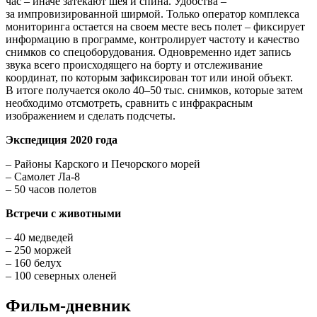
возможность ученым понять актуальное состояние той или
иной редкой популяции и разработать программы и стратегии
по сохранению этого вида».
Анна Субботина, заместитель генерального директора фонда
«Чистые моря»
Самолет Ла-8, выдвижная система видеосъемки
Анна Субботина, заместитель генерального директора
фонда «Чистые моря»
Авианаблюдения на Ла-8 ведутся на высоте 200 м
со скоростью около 200 км/ч. Авиаучет – непростая
для летчиков задача, но главный пилот космонавт Герой
России Валерий Токарев успешно с ней справляется
Один полет по маршруту над Арктикой длится пять-шесть
часов без перерыва. Комфортным путешествием это назвать
сложно. Наблюдатели (все члены научной группы)
пересаживаются с левого борта на правый и обратно каждый
час – иначе затекают шея и спина. Удобства –
за импровизированной ширмой. Только оператор комплекса
мониторинга остается на своем месте весь полет – фиксирует
информацию в программе, контролирует частоту и качество
снимков со спецоборудования. Одновременно идет запись