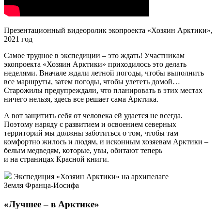
интерес – ластоногие и китообразные. Евгений Иванов –
к. б. н., профессионал в области иммобилизации
(обездвиживания) и ветеринарного обследования крупных
хищников. От него зависит точность выстрела, правильно
подобранная доза снотворного. Это он первый подходит
к зверю, чтобы проверить, крепко ли заснул.
Также в проекте участвовали и молодые ученые, чья научно-
исследовательская карьера только начинается. «Связь
поколений и передача опыта – очень важны», – отмечают
специалисты ИПЭЭ РАН.
За время экспедиции «Хозяин Арктики» к. б. н.
Евгений Иванов встретил и обследовал своего 101 медведя
Презентационный видеоролик экопроекта «Хозяин Арктики»,