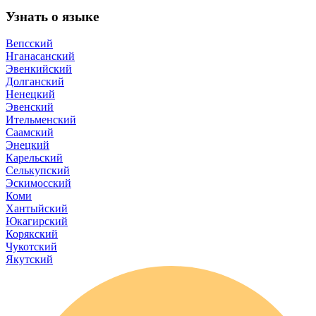
Узнать о языке
Вепсский
Нганасанский
Эвенкийский
Долганский
Ненецкий
Эвенский
Ительменский
Саамский
Энецкий
Карельский
Селькупский
Эскимосский
Коми
Хантыйский
Юкагирский
Корякский
Чукотский
Якутский