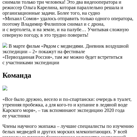
белого медведя не с воздуха, а уже на льду оператор
Владимир Филиппов: «Моя задача была выпрыгнуть
из вертолета первым для того, чтобы снять, как высаживается
группа «Хозяина Арктики». Я видел, что медведь лег и,
вроде бы, заснул. Мне оставалось только верить, что хищник
получил нужную дозу снотворного. Ведь я встаю один и
спиной к зверю, чтобы успеть всех взять в кадр. Всего за час,
пока действует снотворное, ученые успевают измерить и
взвесить медведя, взять биопробы, параллельно следить
за температурой, дыханием хищника, а моя задача все
это запечатлеть».
О работе экопроекта «Хозяин Арктики – 2021» можно узнать
больше, посмотрев фильм «Рядом с медведями. Дневник
воздушной экспедиции – 2». Скоро он выйдет на одном
из ТВ-каналов и в YouTube.
Съемки документального фильма, как правило,
осуществляются большой командой – режиссер, несколько
операторов, осветитель, звукооператор, различные
технические помощники. А фильм «Рядом с медведями»
снимали только три человека! Это два видеооператора и
режиссер Ольга Карелина, которая параллельно решала и
организационные задачи. Более того, на судно
«Михаил Сомов» удалось отправить только одного оператора,