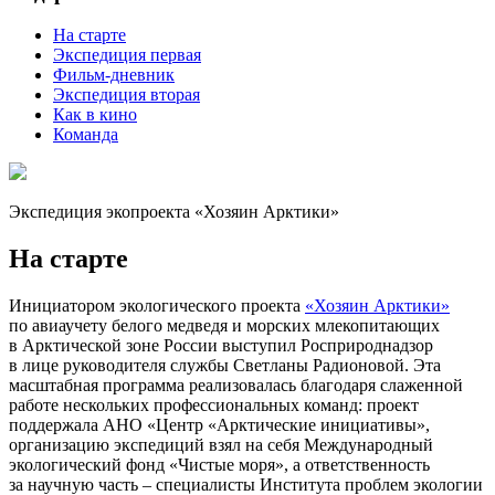
Вконтакте
Одноклассники
Twitter
Интервью с переводчиком Геннадием Кельчиным
Получить ссылку
Ссылка скопирована в буфер обмена
Животные
Хозяин Арктики
Две экспедиции, два фильма, 66 медведей
Экопроект по авиамониторингу белого медведя в Российской
Арктике стартовал в 2020 году. За это время участники
экспедиций преодолели более 30 тыс. км: построили
авиамаршруты над четырьмя морями, а затем дошли на судне
до архипелагов Новая Земля и Земля Франца-Иосифа.
Параллельно сняли документальный фильм, а точнее – два,
и теперь любой зритель может почувствовать себя
полярником и потрогать хозяина Арктики за лапу.
Содержание
На старте
Экспедиция первая
Фильм-дневник