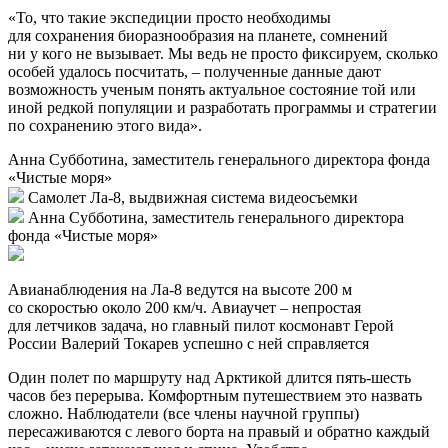
Самолет-амфибия Ла-8 российского производства
со спецоборудованием для экомониторинга
В августе 2020 года команда ученых, летный экипаж и
съемочная группа выполнили 11 воздушных маршрутов
над акваториями Карского и Печорского морей. С самолета
Ла-8 научные наблюдатели вели авиаучет белого медведя и
морских млекопитающих, требующий полной
сосредоточенности.
Разглядеть белого медведя с высоты 200 метров, да еще
и на скорости, довольно сложно. Поэтому на помощь
приходит спецоборудование – комплекс мониторинга,
состоящий из тепловизора и фотоаппарата высокого
разрешения. Кроме того, на воздушном судне установлена
специальная система воздушной видеосъемки – выдвижная
камера, а на крыльях снаружи – GoPro.
«То, что такие экспедиции просто необходимы
для сохранения биоразнообразия на планете, сомнений
ни у кого не вызывает. Мы ведь не просто фиксируем, сколько
особей удалось посчитать, – полученные данные дают