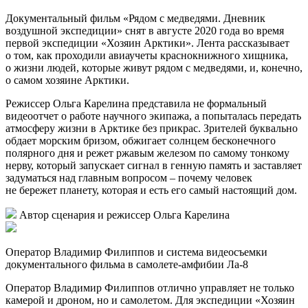
звука всего происходящего на борту и отслеживание
координат, по которым зафиксирован тот или иной объект.
В итоге получается около 40–50 тыс. снимков, которые затем
необходимо отсмотреть, сравнить с инфракрасным
изображением и сделать подсчеты.
Экспедиция 2020 года
– Районы Карского и Печорского морей
– Самолет Ла-8
– 50 часов полетов
Встречи с животными
– 40 медведей
– 250 моржей
– 160 белух
– 100 северных оленей
Фильм-дневник
Документальный фильм «Рядом с медведями. Дневник
воздушной экспедиции» снят в августе 2020 года во время
первой экспедиции «Хозяин Арктики». Лента рассказывает