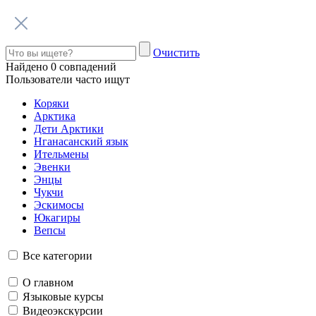
Интервью
Библиотека
Путешествие в Арктику
Детская
При поддержке
© 2023 Автономная некоммерческая организация
«Центр
«Арктические инициативы»
Сделано в
PressPass
Очистить