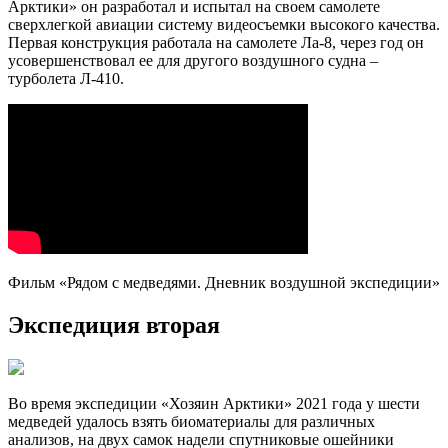
о том, как проходили авиаучеты краснокнижного хищника,
о жизни людей, которые живут рядом с медведями, и, конечно,
о самом хозяине Арктики.
Режиссер Ольга Карелина представила не формальный
видеоотчет о работе научного экипажа, а попыталась передать
атмосферу жизни в Арктике без прикрас. Зрителей буквально
обдает морским бризом, обжигает солнцем бесконечного
полярного дня и режет ржавым железом по самому тонкому
нерву, который запускает сигнал в генную память и заставляет
задуматься над главным вопросом – почему человек
не бережет планету, которая и есть его самый настоящий дом.
Автор сценария и режиссер Ольга Карелина
Оператор Владимир Филиппов и система видеосъемки
документального фильма в самолете-амфибии Ла-8
Оператор Владимир Филиппов отлично управляет не только
камерой и дроном, но и самолетом. Для экспедиции «Хозяин
Арктики» он разработал и испытал на своем самолете
сверхлегкой авиации систему видеосъемки высокого качества.
Первая конструкция работала на самолете Ла-8, через год он
усовершенствовал ее для другого воздушного судна –