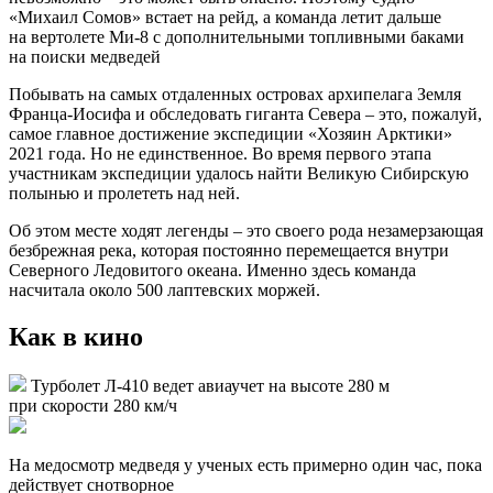
со спутниковыми передатчиками Argos в проливе Бейтса
между островами Брюса и Земля Георга, провели все время
во льдах, не выходя на островную часть архипелага, и, значит,
имели постоянную возможность охоты на тюленей.
Определены основные факторы среды (типы льдов, наличие
полыней и разводьев), которые выбирали медведи.
Если говорить об экспедиции в целом, то исследования
животных на островах и в акваториях Земли Франца-Иосифа
– мечта любого ученого».
Илья Мордвинцев, научный руководитель II этапа экспедиции
«Хозяин Арктики» 2021 года, к. б. н., ведущий научный
сотрудник ИПЭЭ РАН
Илья Мордвинцев, научный руководитель II этапа
экспедиции «Хозяин Арктики» 2021 года
Добраться на судне (даже ледового класса) до некоторых
островов архипелага Земля Франца-Иосифа практически
невозможно – это может быть опасно. Поэтому судно
«Михаил Сомов» встает на рейд, а команда летит дальше
на вертолете Ми-8 с дополнительными топливными баками
на поиски медведей