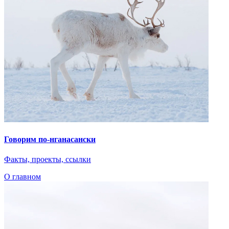
Говорим по-нганасански
Факты, проекты, ссылки
О главном