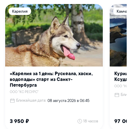
2021 год
Самое трудное в экспедиции – это ждать! Участникам
экопроекта «Хозяин Арктики» приходилось это делать
неделями. Вначале ждали летной погоды, чтобы выполнить
все маршруты, затем погоды, чтобы улететь домой…
Старожилы предупреждали, что планировать в этих местах
ничего нельзя, здесь все решает сама Арктика.
А вот защитить себя от человека ей удается не всегда.
Поэтому наряду с развитием и освоением северных
территорий мы должны заботиться о том, чтобы там
комфортно жилось и людям, и исконным хозяевам Арктики –
белым медведям, которые, увы, обитают теперь
и на страницах Красной книги.
Экспедиция «Хозяин Арктики» на архипелаге
Земля Франца-Иосифа
«Лучшее – в Арктике»