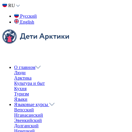
RU
Русский
English
О главном
Люди
Арктика
Культура и быт
Кухня
Туризм
Языки
Языковые курсы
Вепсский
Нганасанский
Эвенкийский
Долганский
Ненецкий