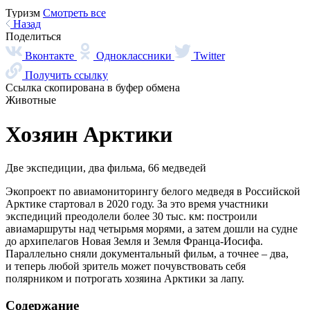
Туризм
Смотреть все
Этнография в Арктике: подборка для путешественника
Где познакомиться с коренными народами Севера
Туристу на заметку
Правила арктического путешественника
Музейные ценности
Экскурсия по главным экспозициям арктических регионов
Языки
Смотреть все
Будь добр
Видеоинтервью с вепсянкой Анной Анхимовой
Я из эвенов. А ты кто?
Видеоинтервью Нины Игнатенко
Назад
Поделиться
Стихи – поющие слова