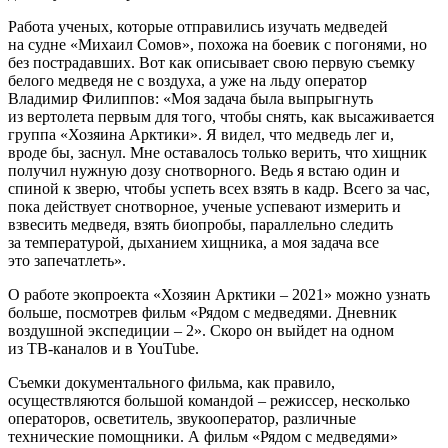
Побывать на самых отдаленных островах архипелага Земля
Франца-Иосифа и обследовать гиганта Севера – это, пожалуй,
самое главное достижение экспедиции «Хозяин Арктики»
2021 года. Но не единственное. Во время первого этапа
участникам экспедиции удалось найти Великую Сибирскую
полынью и пролететь над ней.
Об этом месте ходят легенды – это своего рода незамерзающая
безбрежная река, которая постоянно перемещается внутри
Северного Ледовитого океана. Именно здесь команда
насчитала около 500 лаптевских моржей.
Как в кино
Турболет Л-410 ведет авиаучет на высоте 280 м
при скорости 280 км/ч
На медосмотр медведя у ученых есть примерно один час, пока
действует снотворное
Работа ученых, которые отправились изучать медведей
на судне «Михаил Сомов», похожа на боевик с погонями, но
без пострадавших. Вот как описывает свою первую съемку