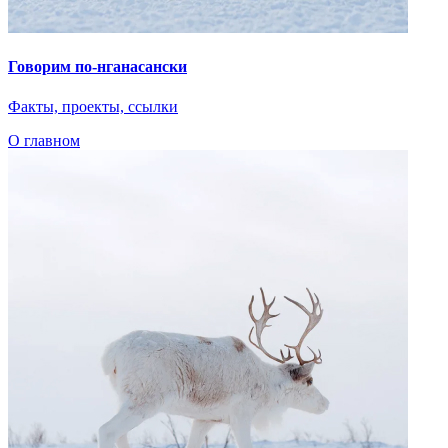
Говорим по-нганасански