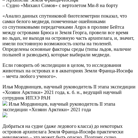
Восточно-Сибирского моря и моря Лаптевых, второй –
у островов архипелага Земля Франца-Иосифа (Баренцево
море). Для подсчета белых медведей использовали
турболет Л-410, а чтобы провести диспансеризацию
животных и надеть на них спутниковые ошейники,
потребовалось научно-экспедиционное судно
«Михаил Сомов» с вертолетом на борту.
Экспедиция 2021 года
Этап 1
– Авиаучет
– Море Лаптевых, Восточно-Сибирское море
– 8 маршрутов
– 12 тыс. км
– Самолет Л-410
Этап 2
– Медосмотр, установка ошейников
– Архипелаг Земля Франца-Иосифа
– Судно «Михаил Сомов» с вертолетом Ми-8 на борту
«Анализ данных спутниковой биотелеметрии показал, что
самки белого медведя, помеченные ошейниками