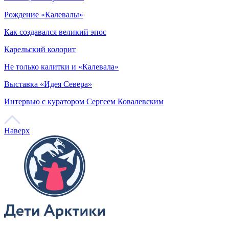
Теги
# Арктика
# Экология
# ХозяинАрктики
# Экопроект
# БелыйМедведь
# ПолярныйМедведь
# СеверныйЛедовитыйОкеан
# Авиамониторинг
Читайте также
Марина Старовойтова
Первая в истории женщина – капитан атомного ледокола
В Якутск!
Столица невероятного
Рождение «Калевалы»
Как создавался великий эпос