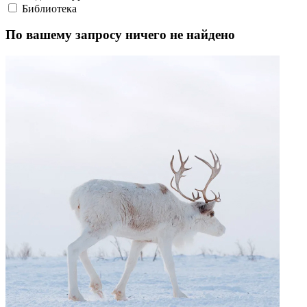
Найдено
0
совпадений
Пользователи часто ищут
Коряки
Арктика
Дети Арктики
Нганасанский язык
Ительмены
Эвенки
Энцы
Чукчи
Эскимосы
Юкагиры
Вепсы
Все категории
О главном
Языковые курсы
Видеоэкскурсии
Библиотека
По вашему запросу ничего не найдено