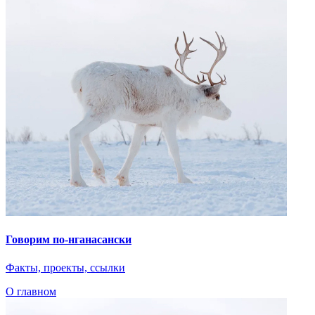
Говорим по-нганасански
Факты, проекты, ссылки
О главном