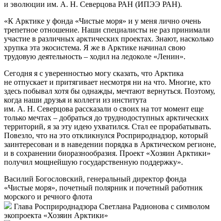
Экспедиция вторая
Как в кино
Команда
Экспедиция экопроекта «Хозяин Арктики»
На старте
Инициатором экологического проекта
«Хозяин Арктики»
по авиаучету белого медведя и морских млекопитающих
в Арктической зоне России выступил Росприроднадзор
в лице руководителя службы Светланы Радионовой. Эта
масштабная программа реализовалась благодаря слаженной
работе нескольких профессиональных команд: проект
поддержала АНО «Центр «Арктические инициативы»,
организацию экспедиций взял на себя Международный
экологический фонд «Чистые моря», а ответственность
за научную часть – специалисты Института проблем экологии
и эволюции им. А. Н. Северцова РАН (ИПЭЭ РАН).
«К Арктике у фонда «Чистые моря» и у меня лично очень
трепетное отношение. Наши специалисты не раз принимали