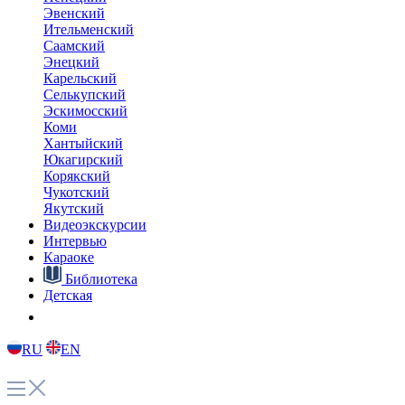
Эвенский
Ительменский
Саамский
Энецкий
Карельский
Селькупский
Эскимосский
Коми
Хантыйский
Юкагирский
Корякский
Чукотский
Якутский
Видеоэкскурсии
Интервью
Караоке
Библиотека
Детская
RU
EN