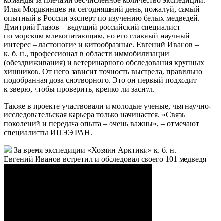
поэтому Владимир Филиппов снимал и с дрона,
и с вертолета, и на земле, и на палубе… Учитывая сложную
северную погоду, в это трудно поверить!
В марте фильм «Рядом с медведями. Дневник воздушной
экспедиции – 2» покажут на фестивале
«Первозданная Россия», там же можно будет встретиться
с участниками экспедиции
Команда
«Все было дружно, весело и по-спартански: очередь в туалет,
утренняя пробежка, а для кого-то и купание в ледяной воде
Карского моря», – так вспоминают экспедицию 2020 года
ее участники
Члены научного экипажа – лучшие специалисты по изучению
белых медведей и других морских млекопитающих. У всей
команды за плечами бесчисленное количество экспедиций.
Илья Мордвинцев на сегодняшний день, пожалуй, самый
опытный в России эксперт по изучению белых медведей.
Дмитрий Глазов – ведущий российский специалист
по морским млекопитающим, но его главный научный