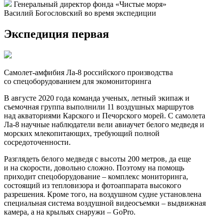
участие в различных арктических проектах. Знают, насколько
хрупка эта экосистема. Я же в Арктике начинал свою
трудовую деятельность – ходил на ледоколе «Ленин».
Сегодня я с уверенностью могу сказать, что Арктика
не отпускает и притягивает несмотря ни на что. Многие, кто
здесь побывал хотя бы однажды, мечтают вернуться. Поэтому,
когда наши друзья и коллеги из института
им. А. Н. Северцова рассказали о своих на тот момент еще
только мечтах – добраться до труднодоступных арктических
территорий, я за эту идею ухватился. Стал ее прорабатывать.
Повезло, что на это откликнулся Росприроднадзор, который
заинтересован и в наведении порядка в Арктическом регионе,
и в сохранении биоразнообразия. Проект «Хозяин Арктики»
получил мощнейшую государственную поддержку».
Василий Богословский, генеральный директор фонда
«Чистые моря», почетный полярник и почетный работник
морского и речного флота
Глава Росприроднадзора Светлана Радионова с символом
экопроекта «Хозяин Арктики»
Генеральный директор фонда «Чистые моря»
Василий Богословский во время экспедиции
Экспедиция первая