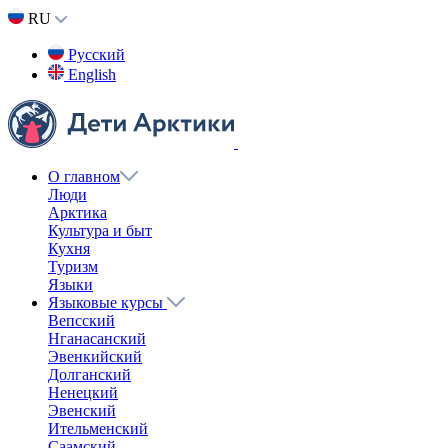
RU
Русский
English
О главном
Люди
Арктика
Культура и быт
Кухня
Туризм
Языки
Языковые курсы
Вепсский
Нганасанский
Эвенкийский
Долганский
Ненецкий
Эвенский
Ительменский
Саамский