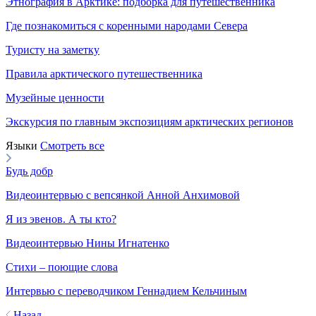
Этнография в Арктике: подборка для путешественника
Где познакомиться с коренными народами Севера
Туристу на заметку
Правила арктического путешественника
Музейные ценности
Экскурсия по главным экспозициям арктических регионов
Языки
Смотреть все
Будь добр
Видеоинтервью с вепсянкой Анной Анхимовой
Я из эвенов. А ты кто?
Видеоинтервью Нины Игнатенко
Стихи – поющие слова
Интервью с переводчиком Геннадием Кельчиным
Назад