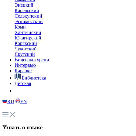
Энецкий
Карельский
Селькупский
Эскимосский
Коми
Хантыйский
Юкагирский
Корякский
Чукотский
Якутский
Видеоэкскурсии
Интервью
Караоке
Библиотека
Детская
RU
EN
Узнать о языке