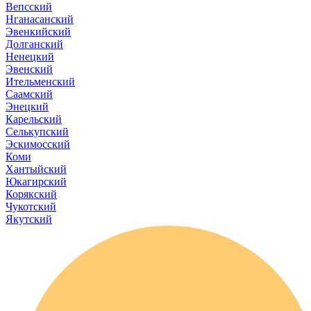
Вепсский
Нганасанский
Эвенкийский
Долганский
Ненецкий
Эвенский
Ительменский
Саамский
Энецкий
Карельский
Селькупский
Эскимосский
Коми
Хантыйский
Юкагирский
Корякский
Чукотский
Якутский