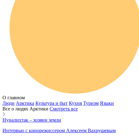
О главном
Люди
Арктика
Культура и быт
Кухня
Туризм
Языки
Все о людях Арктики
Смотреть все
Нуналихтак – хозяин земли
Интервью с кинорежиссером Алексеем Вахрушевым