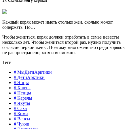
держат связь с творцом – с богом Нумом.
4. Что такое кантеле?
Кантеле – карельский щипковый музыкальный инструмент.
Он напоминает русские гусли. В нежных звуках кантеле – и
древние карельские руны, и мощь первозданной природы, и
душа Севера.
5. В каком городе бывает -67,8 °С?
В Верхоянске в 1892 году зафиксировали температуру -67,8
°С. Это самый северный город в Республике Саха (Якутия) и
самый холодный населенный пункт на планете. Поэтому эту
точку называют полюсом холода. Брр…
6. Кто изобрел лыжи?
По одной из версий, лыжи придумали предки народа коми. В
Республике Коми ученые нашли лыжи, возраст которых 8
тысяч лет. Коми могли преодолевать огромные расстояния на
лыжах во время охоты.