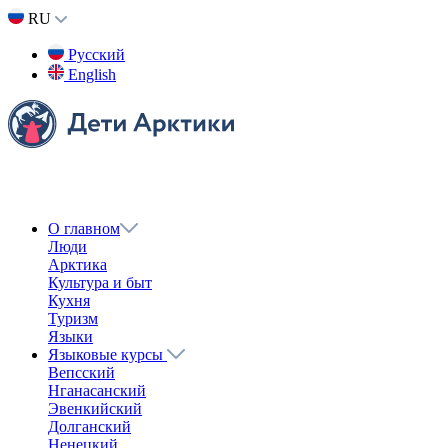
RU
Русский
English
О главном
Люди
Арктика
Культура и быт
Кухня
Туризм
Языки
Языковые курсы
Вепсский
Нганасанский
Эвенкийский
Долганский
Ненецкий