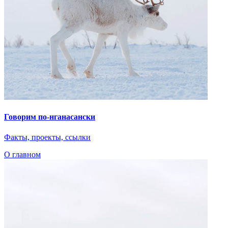
Говорим по-нганасански
Факты, проекты, ссылки
О главном