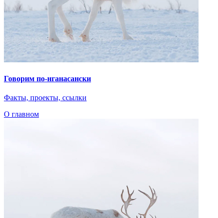
Арктика
Дети Арктики
Нганасанский язык
Ительмены
Эвенки
Энцы
Чукчи
Эскимосы
Юкагиры
Вепсы
Все категории
О главном
Языковые курсы
Видеоэкскурсии
Библиотека
По вашему запросу ничего не найдено