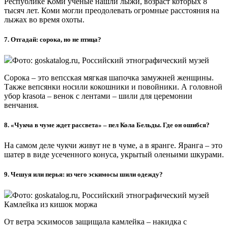
Интервью с кинорежиссером Алексеем Вахрушевым
Звезды Арктики
Писатели, художники и другие выдающиеся северяне
Наше поле – море
Интервью с помором Федором Поповым
Арктика
Смотреть все
7 чудес Арктики
Это обязательно нужно увидеть
Крыша мира
Добро пожаловать в Арктику
Визитная карточка
Девять арктических регионов России
Культура и быт
Смотреть все