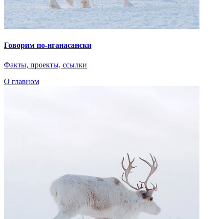
При поддержке
© 2023 Автономная некоммерческая организация
«Центр
«Арктические инициативы»
Сделано в
PressPass
Очистить
Найдено
0
совпадений
Пользователи часто ищут
Коряки