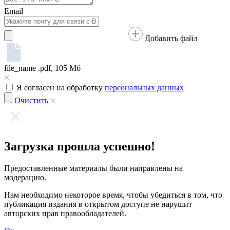
Говорим по-нганасански
Факты, проекты, ссылки
О главном