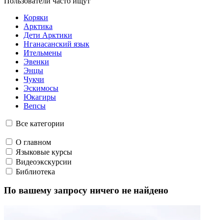
Крохотные насекомые, а еще оводы, не дают оленям спокойно
пастись. Поэтому олени постоянно перемещаются внутри
стада: чем ближе к центру, тем меньше мошек.
15. Как юкагирка объяснялась в любви?
Фото: Сеймчанский краеведческий музей
Незамужняя юкагирская девушка рисовала валентинку на
бересте. Фигурки, похожие на стрелы, – это люди. Облачка
сверху – ее мысли. Это уникальное юкагирское рисунчатое
письмо можно перевести так:
«Я люблю тебя, но у тебя есть
жена и дети. У меня есть жених, но я всегда буду думать о
тебе. В моем сердце печаль».
16. Как отжигают ительмены?
Танцуют до упаду на ительменском празднике Алхалалалай.
17 часов и 5 минут беспрерывных танцев – это абсолютный
рекорд танцевального марафона коренных народов.
17. Сколько жен у коряка?