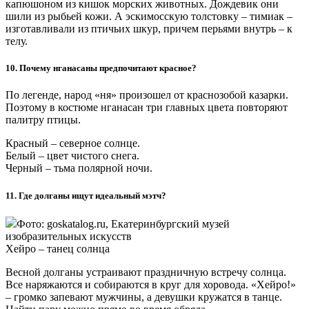
Мне не холодно
Национальная одежда народов Севера
Одеться – значит подпоясаться
Ненецкий традиционный костюм
Парка с бисером
Долганский национальный костюм
Кухня
Смотреть все
Таймырское меню
Кухня коренных народов полуострова
Деликатесы не для всех
Еда чукчей и эскимосов
Треску трескать
Саамская национальная кухня