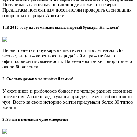
Узнать о языке
Вепсский
Нганасанский
Эвенкийский
Долганский
Ненецкий
Эвенский
Ительменский
Саамский
Энецкий
Карельский
Селькупский
Эскимосский
Коми
Хантыйский
Юкагирский
Корякский
Чукотский
Якутский