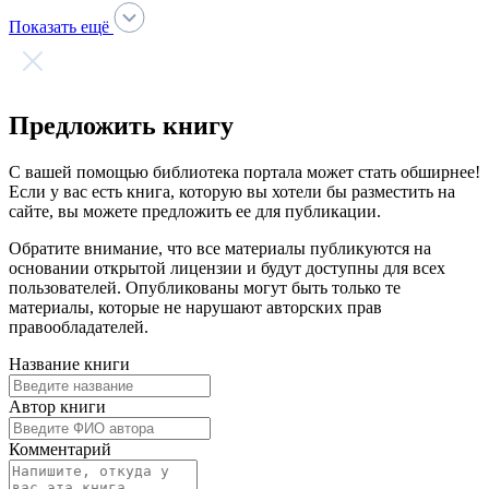
Говорим по-нганасански
Факты, проекты, ссылки
О главном