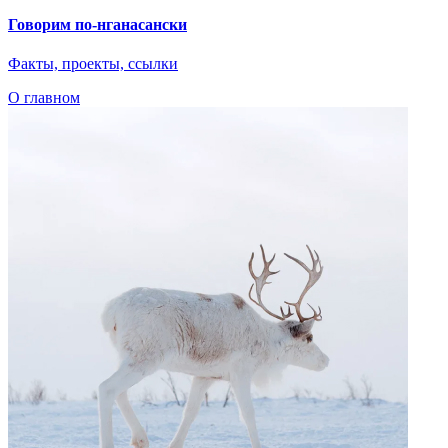
Выставка «Идея Севера»
Интервью с куратором Сергеем Ковалевским
Наверх
О главном
Языковые курсы
Видеоэкскурсии
Караоке
Интервью
Библиотека
Путешествие в Арктику
Детская