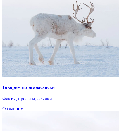
Говорим по-нганасански