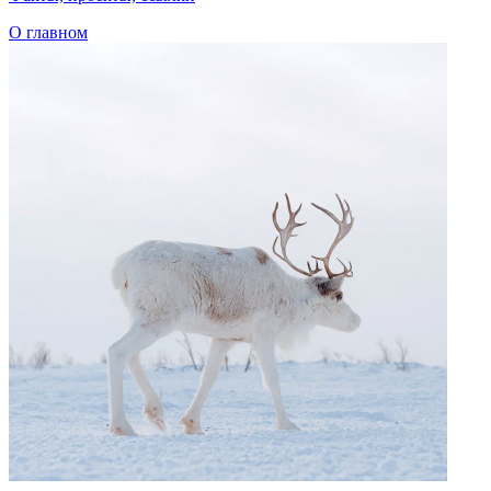
# Селькупы
# Эвены
# Эвенки
# Юкагиры
# Ительмены
# Коряки
Читайте также
Марина Старовойтова
Первая в истории женщина – капитан атомного ледокола
В Якутск!
Столица невероятного
Рождение «Калевалы»
Как создавался великий эпос
Карельский колорит
Не только калитки и «Калевала»