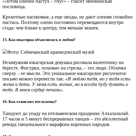
о коренных народах Арктики.
Интервью с переводчиком Геннадием Кельчиным
1. В 2019 году на этом языке вышел первый букварь. На каком?
Первый энецкий букварь вышел всего пять лет назад. До
этого у энцев – коренного народа Таймыра – не было
официальной письменности. На энецком языке говорят всего
около 60 человек!
2. Сколько домов у хантыйской семьи?
У охотников и рыболовов бывает по четыре разных сезонных
поселения. А оленевод, куда ни приедет, везет с собой только
чум. Всего за свою историю ханты придумали более 30 типов
жилищ.
3. Зачем в ненецком чуме отверстие?
Чум устремлен в небо и заканчивается отверстием. Это
отверстие называется мокодан. Через него, по легенеде, ненцы