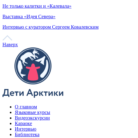
телу.
10. Почему нганасаны предпочитают красное?
По легенде, народ «ня» произошел от краснозобой казарки.
Поэтому в костюме нганасан три главных цвета повторяют
палитру птицы.
Красный – северное солнце.
Белый – цвет чистого снега.
Черный – тьма полярной ночи.
11. Где долганы ищут идеальный мэтч?
Фото: goskatalog.ru, Екатеринбургский музей
изобразительных искусств
Хейро – танец солнца
Весной долганы устраивают праздничную встречу солнца.
Все наряжаются и собираются в круг для хоровода. «Хейро!»
– громко запевают мужчины, а девушки кружатся в танце.
Найти пару можно прямо во время обряда.
12. Почему селькупы едят чушь?