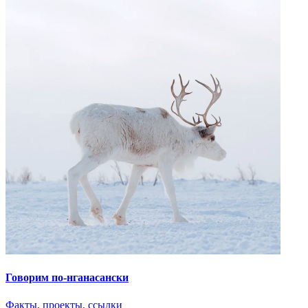
Каждый коряк может иметь столько жен, сколько может
содержать. Но…
Чтобы жениться, коряк должен отработать в семье невесты
несколько лет. Чтобы жениться второй раз, нужно получить
согласие первой жены. Поэтому многоженство среди коряков
не распространено, хотя и возможно.
Теги
# МыДетиАрктики
# ДетиАрктики
# Энцы
# Ханты
# Ненцы
# Карелы
# Якуты
# Саха
# Коми
# Вепсы
# Чукчи
# Эскимосы
# Нганасаны
# Долганы