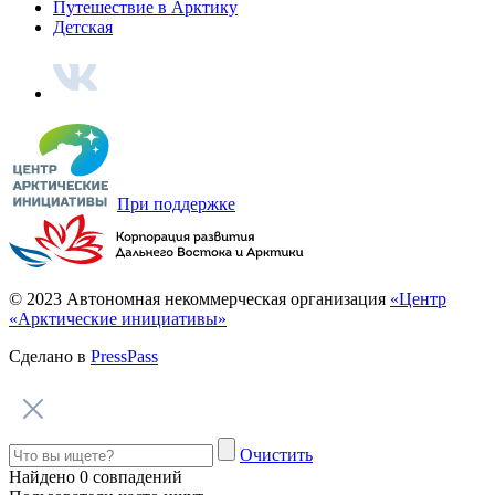
Чушь – это северное блюдо из свежей стерляди, пеляди или
лосося. Рыбу нарезают кусочками и маринуют в специях
около 15 минут. Многие готовят чушь и не знают, что с
селькупского языка это слово переводится как «мороженая
рыба».
13. Зачем эвену хвост?
Фото: goskatalog.ru, Томский краеведческий музей
Эвенская парка, середина XX века
Эвены носят распашные кафтаны с клиньями и меховым
«хвостом». Подол с клиньями не стесняет движений, поэтому
в кафтане удобно ездить на олене верхом. А «хвост» остался
от древнего костюма, когда кроить еще не умели и носили
шкуру целиком. При этом шаману «хвост» помогает
защититься от злых духов и связаться с добрыми.
14. Кто летом пасет оленя вместо эвенка?
«Летом олений пастух – гнус» – гласит эвенкийская
пословица.