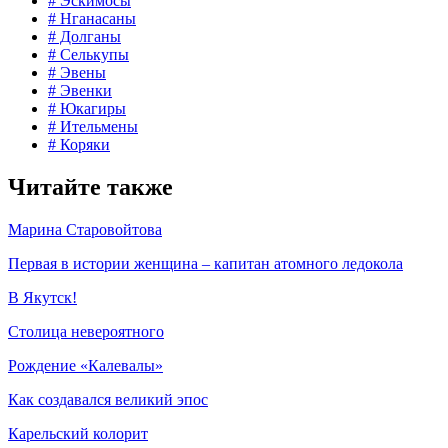
7. Отгадай: сорока, но не птица?
Фото: goskatalog.ru, Российский этнографический музей
Сорока – это вепсская мягкая шапочка замужней женщины.
Также вепсянки носили кокошники и повойники. А головной
убор krasota – венок с лентами – шили для церемонии
венчания.
8. «Чукча в чуме ждет рассвета» – пел Кола Бельды. Где он ошибся?
На самом деле чукчи живут не в чуме, а в яранге. Яранга – это
шатер в виде усеченного конуса, укрытый оленьими шкурами.
9. Чешуя или перья: из чего эскимосы шили одежду?
Фото: goskatalog.ru, Российский этнографический музей
Камлейка из кишок моржа
От ветра эскимосов защищала камлейка – накидка с
капюшоном из кишок морских животных. Дождевик они
шили из рыбьей кожи. А эскимосскую толстовку – тимиак –
изготавливали из птичьих шкур, причем перьями внутрь – к