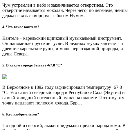
О главном
Люди
Арктика
Культура и быт
Кухня
Туризм
Языки
Все о людях Арктики
Смотреть все
Нуналихтак – хозяин земли