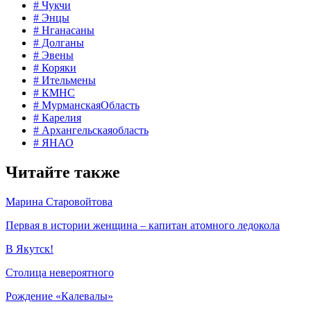
# Чукчи
# Энцы
# Нганасаны
# Долганы
# Эвены
# Коряки
# Ительмены
# КМНС
# МурманскаяОбласть
# Карелия
# Архангельскаяобласть
# ЯНАО
Читайте также
Марина Старовойтова
Первая в истории женщина – капитан атомного ледокола
В Якутск!
Столица невероятного
Рождение «Калевалы»