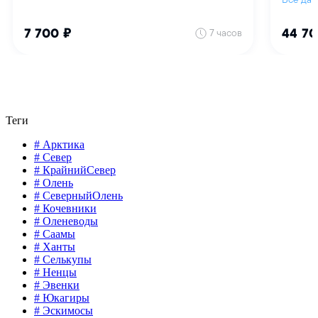
Теги
# Арктика
# Север
# КрайнийСевер
# Олень
# СеверныйОлень
# Кочевники
# Оленеводы
# Саамы
# Ханты
# Селькупы
# Ненцы
# Эвенки
# Юкагиры
# Эскимосы