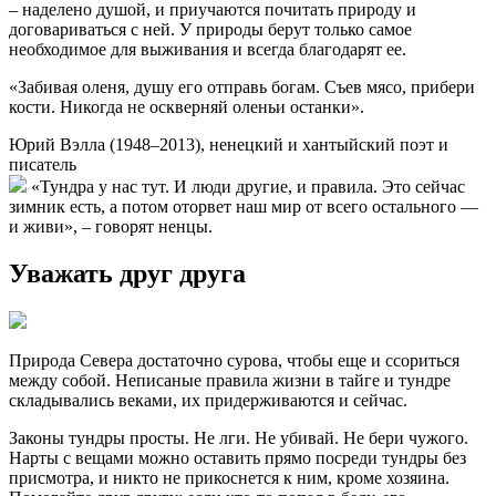
– наделено душой, и приучаются почитать природу и
договариваться с ней. У природы берут только самое
необходимое для выживания и всегда благодарят ее.
«Забивая оленя, душу его отправь богам. Съев мясо, прибери
кости. Никогда не оскверняй оленьи останки».
Юрий Вэлла (1948–2013), ненецкий и хантыйский поэт и
писатель
«Тундра у нас тут. И люди другие, и правила. Это сейчас
зимник есть, а потом оторвет наш мир от всего остального —
и живи», – говорят ненцы.
Уважать друг друга
Природа Севера достаточно сурова, чтобы еще и ссориться
между собой. Неписаные правила жизни в тайге и тундре
складывались веками, их придерживаются и сейчас.
Законы тундры просты. Не лги. Не убивай. Не бери чужого.
Нарты с вещами можно оставить прямо посреди тундры без
присмотра, и никто не прикоснется к ним, кроме хозяина.