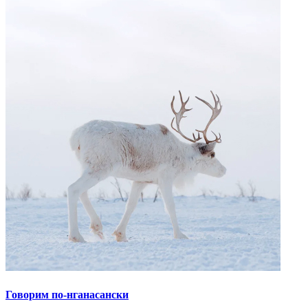
Говорим по-нганасански