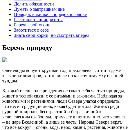
Делить обязанности
Думать о завтрашнем дне
Порядок в жилье – порядок в голове
Расставлять приоритеты
Беречь свой огонь
Заботиться о себе
Знать свои корни, но смотреть вперед
Беречь природу
Оленеводы кочуют круглый год, преодолевая сотни и даже
тысячи километров, в том числе по красочному мху осенней
тундры.
Каждый оленевод с рождения осознает себя частью природы,
живет в тесной связи с ее ритмами и законами. Наблюдая за
животными и растениями, люди Севера учатся определять,
что несет грядущий день, какая будет погода. Жизнь среди
суровой природы, бесстрастной и безразличной к
человеческим слабостям, приучает к пониманию, что человек
– не царь Вселенной, а лишь ее часть. Народы Севера верят,
что все вокруг – огонь, вода, небо, камни, растения, животные