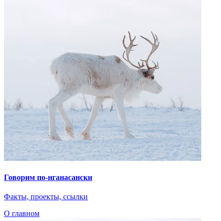
Говорим по-нганасански
Факты, проекты, ссылки
О главном