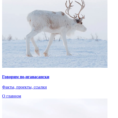
Говорим по-нганасански
Факты, проекты, ссылки
О главном