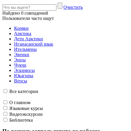
Очистить
Найдено
0
совпадений
Пользователи часто ищут
Коряки
Арктика
Дети Арктики
Нганасанский язык
Ительмены
Эвенки
Энцы
Чукчи
Эскимосы
Юкагиры
Вепсы
Все категории
О главном
Языковые курсы
Видеоэкскурсии
Библиотека