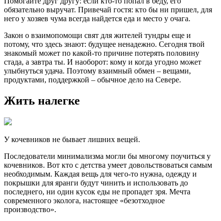
Помогайте друг другу: если кто-то попал в беду, его
обязательно выручат. Привечай гостя: кто бы ни пришел, для
него у хозяев чума всегда найдется еда и место у очага.
Закон о взаимопомощи свят для жителей тундры еще и
потому, что здесь знают: будущее ненадежно. Сегодня твой
знакомый может по какой-то причине потерять половину
стада, а завтра ты. И наоборот: кому и когда угодно может
улыбнуться удача. Поэтому взаимный обмен – вещами,
продуктами, поддержкой – обычное дело на Севере.
Жить налегке
У кочевников не бывает лишних вещей.
Последователи минимализма могли бы многому поучиться у
кочевников. Вот кто с детства умеет довольствоваться самым
необходимым. Каждая вещь для чего-то нужна, одежду и
покрышки для яранги будут чинить и использовать до
последнего, ни один кусок еды не пропадет зря. Мечта
современного эколога, настоящее «безотходное
производство».