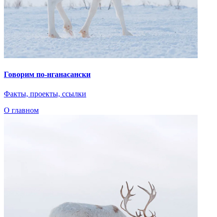
Говорим по-нганасански
Факты, проекты, ссылки
О главном