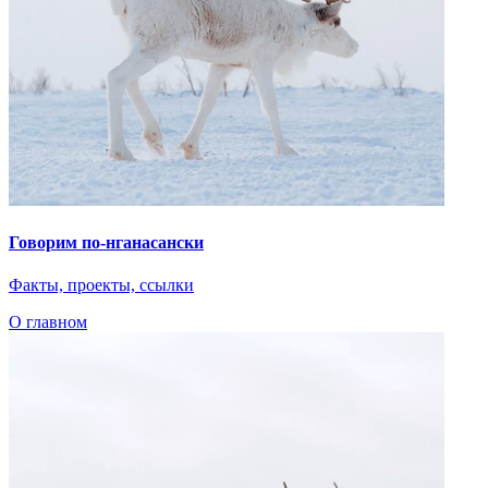
Говорим по-нганасански
Факты, проекты, ссылки
О главном