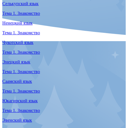
О главном
Люди
Арктика
Культура и быт
Кухня
Туризм
Языки
Все о людях Арктики
Смотреть все
Нуналихтак – хозяин земли