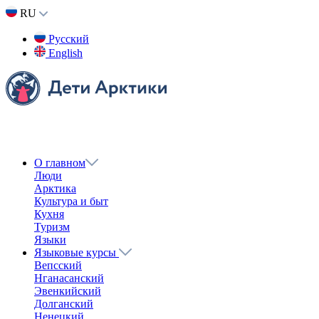
RU
Русский
English
О главном
Люди
Арктика
Культура и быт
Кухня
Туризм
Языки
Языковые курсы
Вепсский
Нганасанский
Эвенкийский
Долганский
Ненецкий