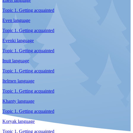
Мне не холодно
Национальная одежда народов Севера
Одеться – значит подпоясаться
Ненецкий традиционный костюм
Парка с бисером
Долганский национальный костюм
Кухня
Смотреть все
Таймырское меню
Кухня коренных народов полуострова
Деликатесы не для всех
Еда чукчей и эскимосов
Треску трескать
Саамская национальная кухня