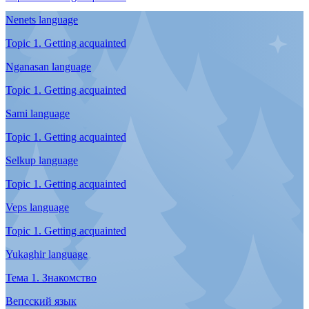
Туризм
Смотреть все
Этнография в Арктике: подборка для путешественника
Где познакомиться с коренными народами Севера
Туристу на заметку
Правила арктического путешественника
Музейные ценности
Экскурсия по главным экспозициям арктических регионов
Языки
Смотреть все
Будь добр
Видеоинтервью с вепсянкой Анной Анхимовой
Я из эвенов. А ты кто?
Видеоинтервью Нины Игнатенко
Стихи – поющие слова