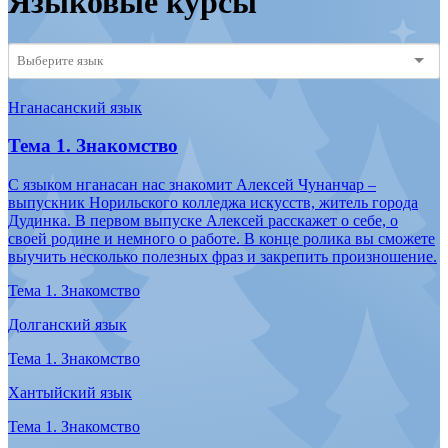
Узнать о языке
Вепсский
Нганасанский
Эвенкийский
Долганский
Ненецкий
Эвенский
Ительменский
Саамский
Энецкий
Карельский
Селькупский
Эскимосский
Коми
Хантыйский
Юкагирский
Корякский
Чукотский
Якутский