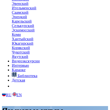
Эвенский
Ительменский
Саамский
Энецкий
Карельский
Селькупский
Эскимосский
Коми
Хантыйский
Юкагирский
Корякский
Чукотский
Якутский
Видеоэкскурсии
Интервью
Караоке
Библиотека
Детская
RU
EN