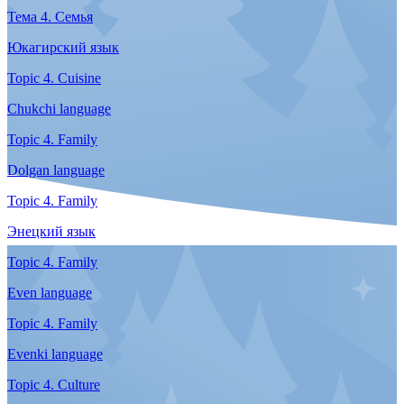
Тема 3. Быт
Эвенкийский язык
Тема 3. Быт
Ительменский язык
Тема 3. Быт
Юкагирский язык
Topic 3. Culture
Chukchi language
Topic 3. Everyday life
Dolgan language
Topic 3. Everyday life
Enets language
Topic 3. Everyday life