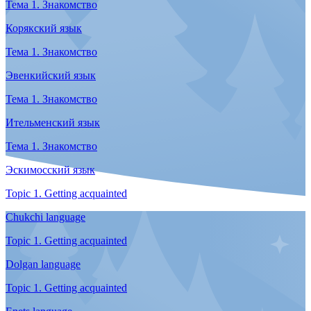
Интервью с кинорежиссером Алексеем Вахрушевым
Звезды Арктики
Писатели, художники и другие выдающиеся северяне
Наше поле – море
Интервью с помором Федором Поповым
Арктика
Смотреть все
7 чудес Арктики
Это обязательно нужно увидеть
Крыша мира
Добро пожаловать в Арктику
Визитная карточка
Девять арктических регионов России
Культура и быт
Смотреть все