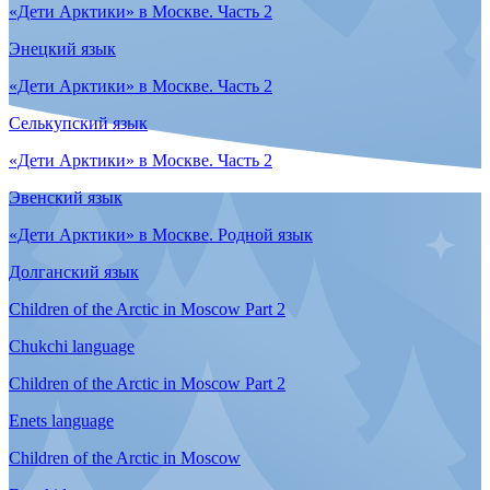
Topic 4. Family
Sami language
Topic 4. Family
Selkup language
Topic 4. Family
Veps language
Topic 4. Family
Yukaghir language
Тема 4. Семья
Карельский язык
«Дети Арктики» в Москве
Вепсский язык
«Дети Арктики» в Москве
Долганский язык