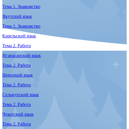
Интервью с переводчиком Геннадием Кельчиным
Языковые курсы
Нганасанский язык
Тема 1. Знакомство
С языком нганасан нас знакомит Алексей Чунанчар –
выпускник Норильского колледжа искусств, житель города
Дудинка. В первом выпуске Алексей расскажет о себе, о
своей родине и немного о работе. В конце ролика вы сможете
выучить несколько полезных фраз и закрепить произношение.
Тема 1. Знакомство
Долганский язык
Тема 1. Знакомство