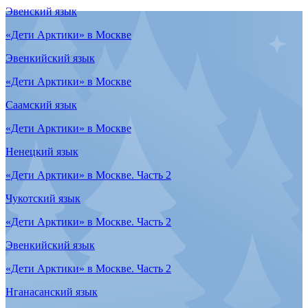
Evenki language
Topic 4. Culture
Inuit language
Topic 4. Family
Itelmen language
Topic 4. Family
Khanty language
Topic 4. Family
Koryak language
Topic 4. Family
Nenets language
Topic 4. Family
Nganasan language